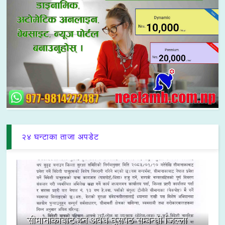
२४ घन्टाका ताजा अपडेट
सीमानाकाबाट हुने अवैध घुसपैठ सम्बन्धी जिल्ला