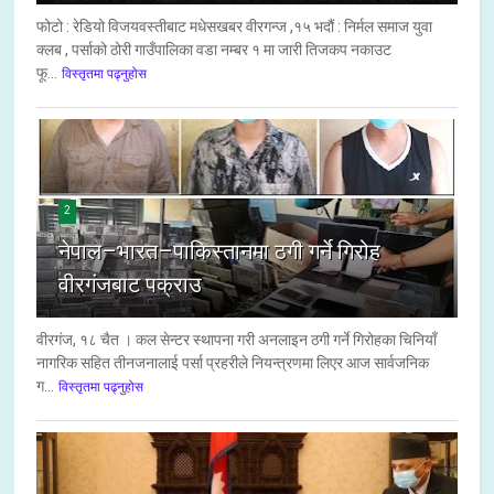
फोटो : रेडियो विजयवस्तीबाट मधेसखबर वीरगन्ज ,१५ भदौं : निर्मल समाज युवा
क्लब , पर्साको ठोरी गाउँपालिका वडा नम्बर १ मा जारी तिजकप नकाउट
फू...
विस्तृतमा पढ्नुहोस
2
नेपाल–भारत–पाकिस्तानमा ठगी गर्ने गिरोह
वीरगंजबाट पक्राउ
वीरगंज, १८ चैत । कल सेन्टर स्थापना गरी अनलाइन ठगी गर्ने गिरोहका चिनियाँ
नागरिक सहित तीनजनालाई पर्सा प्रहरीले नियन्त्रणमा लिएर आज सार्वजनिक
ग...
विस्तृतमा पढ्नुहोस