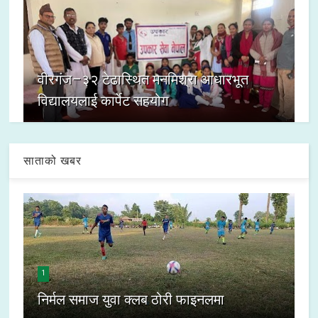
वीरगंज–३२ टेढास्थित मनमिश्रा आधारभूत
विद्यालयलाई कार्पेट सहयोग
साताको खबर
1
निर्मल समाज युवा क्लब ठोरी फाइनलमा