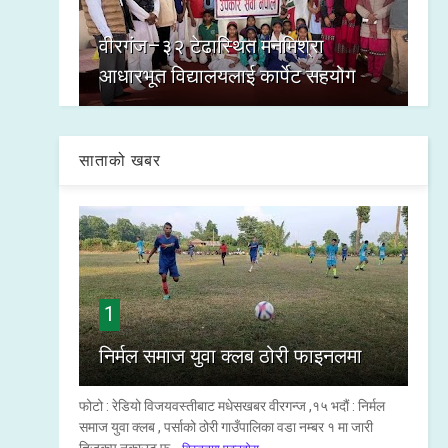
वीरगंज–३२ टेढास्थित मनमिश्रा
आधारभूत विद्यालयलाई कार्पेट सहयोग
साताको खबर
1
निर्मल समाज युवा क्लब ठोरी फाइनलमा
फोटो : रेडियो विजयवस्तीबाट मधेसखबर वीरगन्ज ,१५ भदौं : निर्मल
समाज युवा क्लब , पर्साको ठोरी गाउँपालिका वडा नम्बर १ मा जारी