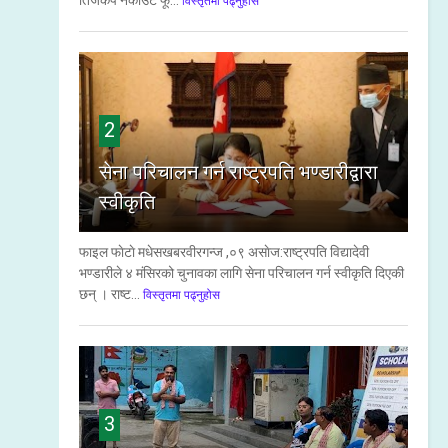
तिजकप नकाउट फू...
विस्तृतमा पढ्नुहोस
2
सेना परिचालन गर्न राष्ट्रपति भण्डारीद्वारा
स्वीकृति
फाइल फाेटाे मधेसखबरवीरगन्ज ,०९ असाेज:राष्ट्रपति विद्यादेवी
भण्डारीले ४ मंसिरको चुनावका लागि सेना परिचालन गर्न स्वीकृति दिएकी
छन् । राष्ट...
विस्तृतमा पढ्नुहोस
3