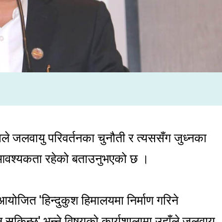
वले जलवायु परिवर्तनका चुनौती र त्यससँग जुध्नका
 आवश्यकता रहेको बताउनुभएको छ ।
योजित 'हिन्दुकुश हिमालयमा निर्माण गरिने
िन्छ' भन्ने विषयको कार्यशालामा उहाँले जलवायु