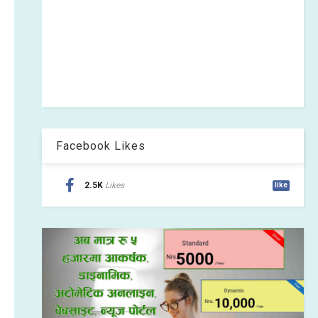
Facebook Likes
2.5K
Likes
like