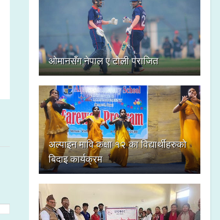
ओमानसँग नेपाल ए टोली पराजित
अल्पाइन मावि कक्षा १२ का विद्यार्थीहरुको
बिदाइ कार्यक्रम