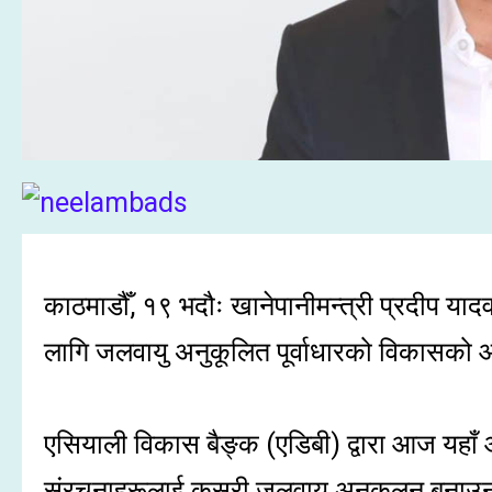
काठमाडौँ, १९ भदौः खानेपानीमन्त्री प्रदीप याद
लागि जलवायु अनुकूलित पूर्वाधारको विकासको
एसियाली विकास बैङ्क (एडिबी) द्वारा आज यहाँ आ
संरचनाहरूलाई कसरी जलवायु अनुकूलन बनाउन सक