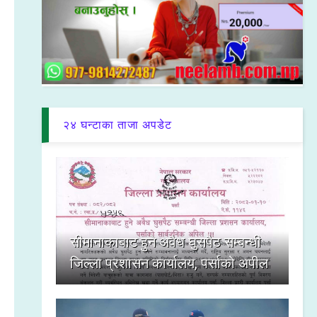
२४ घन्टाका ताजा अपडेट
सीमानाकाबाट हुने अवैध घुसपैठ सम्बन्धी
जिल्ला प्रशासन कार्यालय, पर्साको अपील