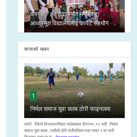
वीरगंज–३२ टेढास्थित मनमिश्रा
आधारभूत विद्यालयलाई कार्पेट सहयोग
साताको खबर
1
निर्मल समाज युवा क्लब ठोरी फाइनलमा
फोटो : रेडियो विजयवस्तीबाट मधेसखबर वीरगन्ज ,१५ भदौं : निर्मल
समाज युवा क्लब , पर्साको ठोरी गाउँपालिका वडा नम्बर १ मा जारी