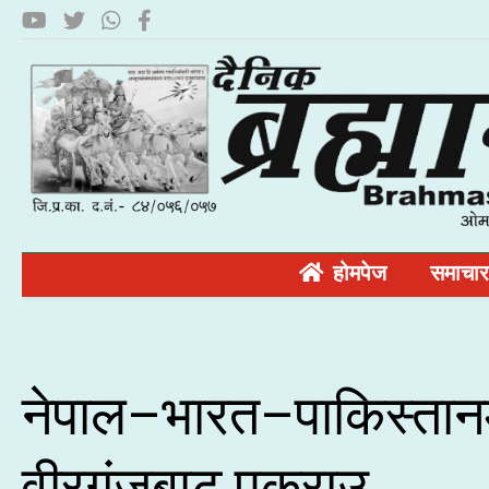
होमपेज
समाचार
नेपाल–भारत–पाकिस्तानमा
वीरगंजबाट पक्राउ