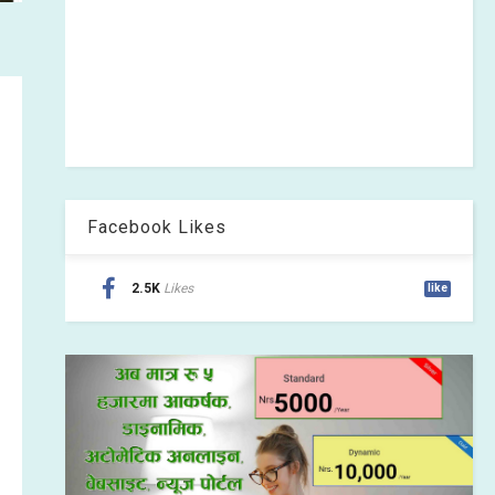
Facebook Likes
2.5K
Likes
like