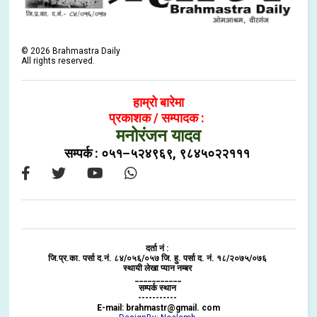
©
2026
Brahmastra Daily
All rights reserved.
हाम्रो बारेमा
प्रकाशक / सम्पादक :
मनोरंजन यादव
सम्पर्क : ०५१–५२४९६९, ९८४५०२२१११
दर्ता नं :
जि.प्र.का. पर्सा द.नं. ८४/०५६/०५७ जि. हु. पर्सा द. नं. १८/२०७५/०७६
स्थायी लेखा प्यान नम्बर
___________
सम्पर्क स्थान
-----------
E-mail: brahmastr@gmail. com