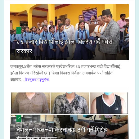
1
८६ हजार विद्यार्थीलाई झोला वितरण गर्दै मधेस
सरकार
जनकपुर,४चैत :मधेस सरकारले प्रदेशभरिका ८६ हजारभन्दा बढी विद्यार्थीलाई
झोला वितरण गरिरहेको छ । शिक्षा विकास निर्देशनालयमार्फत पर्सा सहित
आठवट...
विस्तृतमा पढ्नुहोस
2
नेपाल–भारत–पाकिस्तानमा ठगी गर्ने गिरोह