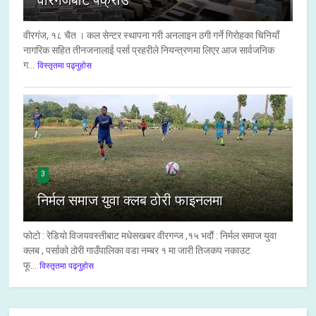
वीरगंजबाट पक्राउ
वीरगंज, १८ चैत । कल सेन्टर स्थापना गरी अनलाइन ठगी गर्ने गिरोहका चिनियाँ
नागरिक सहित तीनजनालाई पर्सा प्रहरीले नियन्त्रणमा लिएर आज सार्वजनिक
ग...
विस्तृतमा पढ्नुहोस
3
निर्मल समाज युवा क्लब ठोरी फाइनलमा
फोटो : रेडियो विजयवस्तीबाट मधेसखबर वीरगन्ज ,१५ भदौं : निर्मल समाज युवा
क्लब , पर्साको ठोरी गाउँपालिका वडा नम्बर १ मा जारी तिजकप नकाउट
फू...
विस्तृतमा पढ्नुहोस