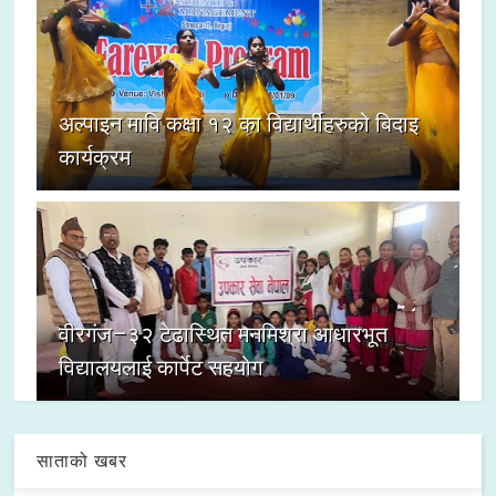
अल्पाइन मावि कक्षा १२ का विद्यार्थीहरुको बिदाइ
कार्यक्रम
वीरगंज–३२ टेढास्थित मनमिश्रा आधारभूत
विद्यालयलाई कार्पेट सहयोग
साताको खबर