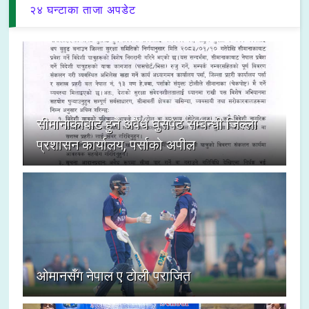
२४ घन्टाका ताजा अपडेट
सीमानाकाबाट हुने अवैध घुसपैठ सम्बन्धी जिल्ला
प्रशासन कार्यालय, पर्साको अपील
ओमानसँग नेपाल ए टोली पराजित