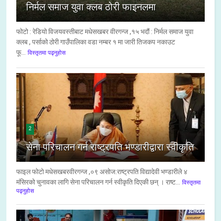
निर्मल समाज युवा क्लब ठोरी फाइनलमा
फोटो : रेडियो विजयवस्तीबाट मधेसखबर वीरगन्ज ,१५ भदौं : निर्मल समाज युवा
क्लब , पर्साको ठोरी गाउँपालिका वडा नम्बर १ मा जारी तिजकप नकाउट
फू...
विस्तृतमा पढ्नुहोस
2
सेना परिचालन गर्न राष्ट्रपति भण्डारीद्वारा स्वीकृति
फाइल फाेटाे मधेसखबरवीरगन्ज ,०९ असाेज:राष्ट्रपति विद्यादेवी भण्डारीले ४
मंसिरको चुनावका लागि सेना परिचालन गर्न स्वीकृति दिएकी छन् । राष्ट...
विस्तृतमा
पढ्नुहोस