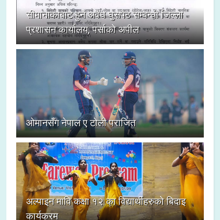
सीमानाकाबाट हुने अवैध घुसपैठ सम्बन्धी जिल्ला
प्रशासन कार्यालय, पर्साको अपील
ओमानसँग नेपाल ए टोली पराजित
अल्पाइन मावि कक्षा १२ का विद्यार्थीहरुको बिदाइ
कार्यक्रम