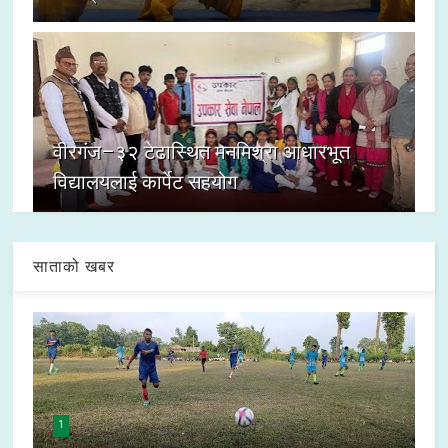
वीरगंज–३२ टेढास्थित मनमिश्रा आधारभूत
विद्यालयलाई कार्पेट सहयोग
साताको खबर
1