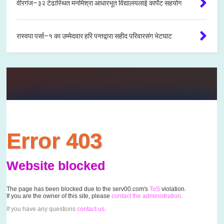
वीरगंज–३२ टेढास्थित मनमिश्रा आधारभूत विद्यालयलाई कार्पेट सहयोग
रास्वपा पर्सा–१ का उम्मेदवार हरि पन्तद्वारा सहीद परिवारसंग भेटघाट