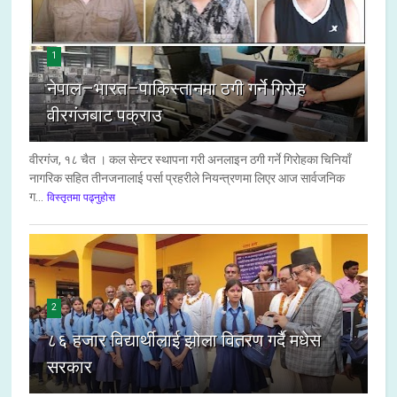
1
नेपाल–भारत–पाकिस्तानमा ठगी गर्ने गिरोह
वीरगंजबाट पक्राउ
वीरगंज, १८ चैत । कल सेन्टर स्थापना गरी अनलाइन ठगी गर्ने गिरोहका चिनियाँ
नागरिक सहित तीनजनालाई पर्सा प्रहरीले नियन्त्रणमा लिएर आज सार्वजनिक
ग...
विस्तृतमा पढ्नुहोस
2
८६ हजार विद्यार्थीलाई झोला वितरण गर्दै मधेस
सरकार