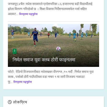
जनकपुर,४चैत :मधेस सरकारले प्रदेशभरिका ८६ हजारभन्दा बढी विद्यार्थीलाई
झोला वितरण गरिरहेको छ । शिक्षा विकास निर्देशनालयमार्फत पर्सा सहित
आठवट...
विस्तृतमा पढ्नुहोस
3
निर्मल समाज युवा क्लब ठोरी फाइनलमा
फोटो : रेडियो विजयवस्तीबाट मधेसखबर वीरगन्ज ,१५ भदौं : निर्मल समाज युवा
क्लब , पर्साको ठोरी गाउँपालिका वडा नम्बर १ मा जारी तिजकप नकाउट
फू...
विस्तृतमा पढ्नुहोस
लोकप्रिय