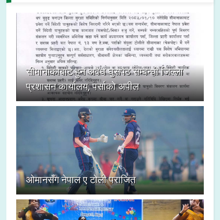
सीमानाकाबाट हुने अवैध घुसपैठ सम्बन्धी जिल्ला
प्रशासन कार्यालय, पर्साको अपील
ओमानसँग नेपाल ए टोली पराजित