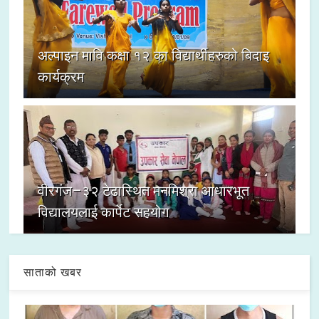
अल्पाइन मावि कक्षा १२ का विद्यार्थीहरुको बिदाइ
कार्यक्रम
वीरगंज–३२ टेढास्थित मनमिश्रा आधारभूत
विद्यालयलाई कार्पेट सहयोग
साताको खबर