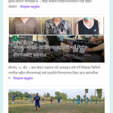
झोला वितरण गरिरहेको छ । शिक्षा विकास निर्देशनालयमार्फत पर्सा सहित
आठवट...
विस्तृतमा पढ्नुहोस
2
नेपाल–भारत–पाकिस्तानमा ठगी गर्ने गिरोह
वीरगंजबाट पक्राउ
वीरगंज, १८ चैत । कल सेन्टर स्थापना गरी अनलाइन ठगी गर्ने गिरोहका चिनियाँ
नागरिक सहित तीनजनालाई पर्सा प्रहरीले नियन्त्रणमा लिएर आज सार्वजनिक
ग...
विस्तृतमा पढ्नुहोस