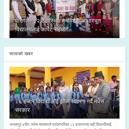
वीरगंज–३२ टेढास्थित मनमिश्रा आधारभूत
विद्यालयलाई कार्पेट सहयोग
साताको खबर
1
८६ हजार विद्यार्थीलाई झोला वितरण गर्दै मधेस
सरकार
जनकपुर,४चैत :मधेस सरकारले प्रदेशभरिका ८६ हजारभन्दा बढी विद्यार्थीलाई