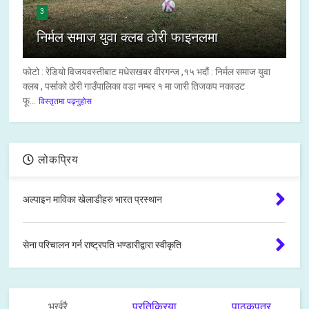
3
निर्मल समाज युवा क्लब ठोरी फाइनलमा
फोटो : रेडियो विजयवस्तीबाट मधेसखबर वीरगन्ज ,१५ भदौं : निर्मल समाज युवा
क्लब , पर्साको ठोरी गाउँपालिका वडा नम्बर १ मा जारी तिजकप नकाउट
फू...
विस्तृतमा पढ्नुहोस
लोकप्रिय
अल्पाइन माविका खेलाडीहरु भारत प्रस्थान
सेना परिचालन गर्न राष्ट्रपति भण्डारीद्वारा स्वीकृति
भर्खरै
प्रतिक्रिया
पाठकपत्र