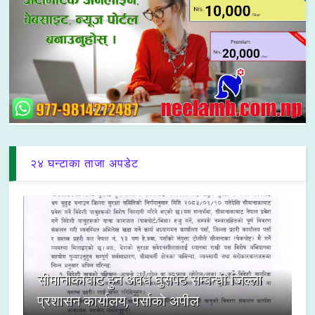
२४ घन्टाका ताजा अपडेट
सीमानाकाबाट हुने अवैध घुसपैठ सम्बन्धी जिल्ला
प्रशासन कार्यालय, पर्साको अपील