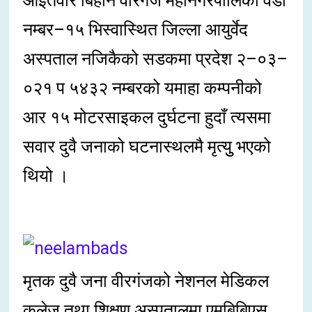
आइतवार बिहान वीरगंज महानगरपालिका वडा
नम्बर–१५ भिस्वास्थित जिल्ला आयुर्वेद
अस्पताल नजिकैको सडकमा प्रदेश २–०३–
०२१ प ५४३२ नम्बरको यमाहा कम्पनीको
आर १५ मोटरसाइकल दुर्घटना हुदाँ त्यसमा
सवार दुवै जनाको घटनास्थलमै मृत्युु भएको
थियो ।
मृतक दुवै जना वीरगंजको नेशनल मेडिकल
कलेज तथा शिक्षण अस्पतालमा एमबिबिएस