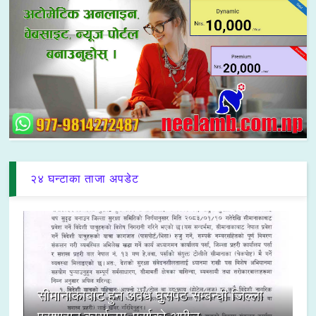
२४ घन्टाका ताजा अपडेट
सीमानाकाबाट हुने अवैध घुसपैठ सम्बन्धी जिल्ला