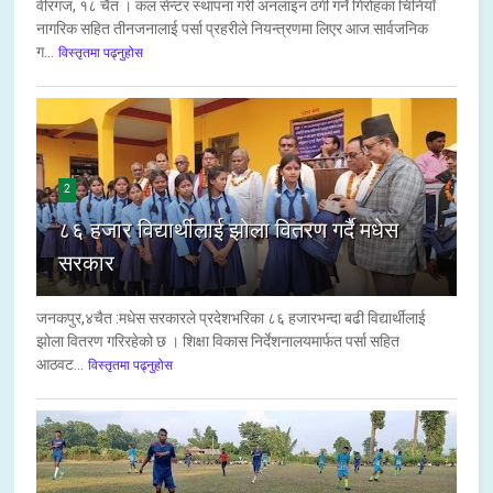
वीरगंज, १८ चैत । कल सेन्टर स्थापना गरी अनलाइन ठगी गर्ने गिरोहका चिनियाँ
नागरिक सहित तीनजनालाई पर्सा प्रहरीले नियन्त्रणमा लिएर आज सार्वजनिक
ग...
विस्तृतमा पढ्नुहोस
2
८६ हजार विद्यार्थीलाई झोला वितरण गर्दै मधेस
सरकार
जनकपुर,४चैत :मधेस सरकारले प्रदेशभरिका ८६ हजारभन्दा बढी विद्यार्थीलाई
झोला वितरण गरिरहेको छ । शिक्षा विकास निर्देशनालयमार्फत पर्सा सहित
आठवट...
विस्तृतमा पढ्नुहोस