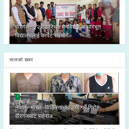
वीरगंज–३२ टेढास्थित मनमिश्रा आधारभूत
विद्यालयलाई कार्पेट सहयोग
साताको खबर
1
नेपाल–भारत–पाकिस्तानमा ठगी गर्ने गिरोह
वीरगंजबाट पक्राउ