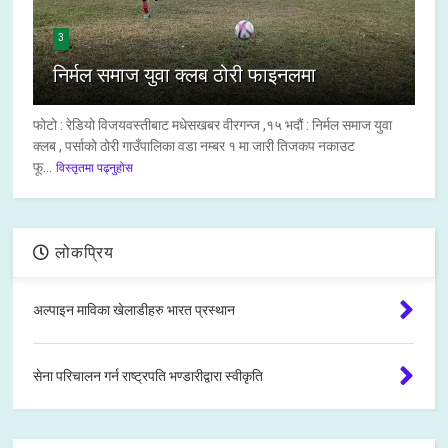
3
निर्मल समाज युवा क्लब ठोरी फाइनलमा
फोटो : रेडियो विजयवस्तीबाट मधेसखबर वीरगन्ज ,१५ भदौं : निर्मल समाज युवा
क्लब , पर्साको ठोरी गाउँपालिका वडा नम्बर १ मा जारी तिजकप नकाउट
फू...
विस्तृतमा पढ्नुहोस
लोकप्रिय
अल्पाइन माविका खेलाडीहरु भारत प्रस्थान
सेना परिचालन गर्न राष्ट्रपति भण्डारीद्वारा स्वीकृति