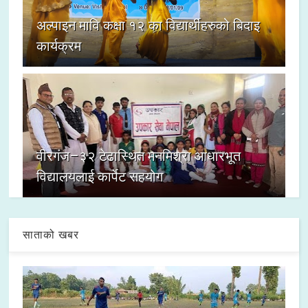
अल्पाइन मावि कक्षा १२ का विद्यार्थीहरुको बिदाइ
कार्यक्रम
वीरगंज–३२ टेढास्थित मनमिश्रा आधारभूत
विद्यालयलाई कार्पेट सहयोग
साताको खबर