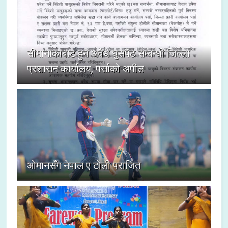
सीमानाकाबाट हुने अवैध घुसपैठ सम्बन्धी जिल्ला
प्रशासन कार्यालय, पर्साको अपील
ओमानसँग नेपाल ए टोली पराजित