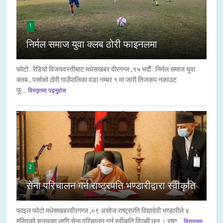
1
निर्मल समाज युवा क्लब ठोरी फाइनलमा
फोटो : रेडियो विजयवस्तीबाट मधेसखबर वीरगन्ज ,१५ भदौं : निर्मल समाज युवा
क्लब , पर्साको ठोरी गाउँपालिका वडा नम्बर १ मा जारी तिजकप नकाउट
फू...
विस्तृतमा पढ्नुहोस
2
सेना परिचालन गर्न राष्ट्रपति भण्डारीद्वारा स्वीकृति
फाइल फाेटाे मधेसखबरवीरगन्ज ,०९ असाेज:राष्ट्रपति विद्यादेवी भण्डारीले ४
मंसिरको चुनावका लागि सेना परिचालन गर्न स्वीकृति दिएकी छन् । राष्ट...
विस्तृतमा