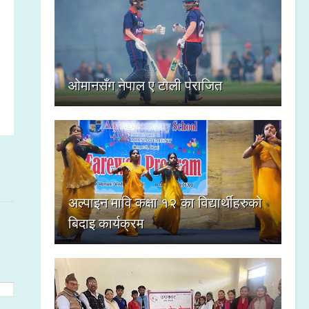
ओमानसँग नेपाल ए टोली पराजित
अल्पाइन मावि कक्षा १२ का विद्यार्थीहरुको
बिदाइ कार्यक्रम