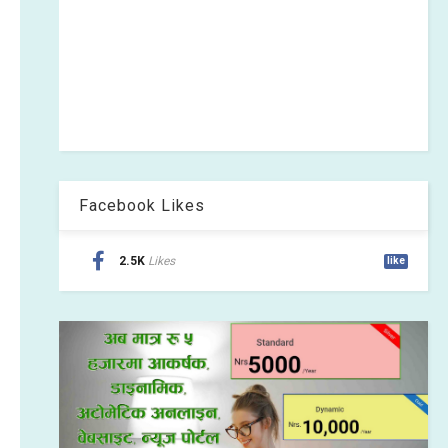
Facebook Likes
2.5K
Likes
like