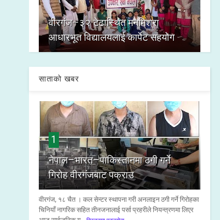
वीरगंज–३२ टेढास्थित मनमिश्रा
आधारभूत विद्यालयलाई कार्पेट सहयोग
साताको खबर
1
नेपाल–भारत–पाकिस्तानमा ठगी गर्ने
गिरोह वीरगंजबाट पक्राउ
वीरगंज, १८ चैत । कल सेन्टर स्थापना गरी अनलाइन ठगी गर्ने गिरोहका
चिनियाँ नागरिक सहित तीनजनालाई पर्सा प्रहरीले नियन्त्रणमा लिएर