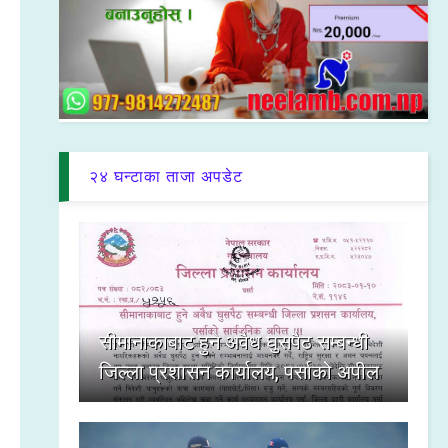
२४ घन्टाका ताजा अपडेट
सीमानाकाबाट हुने अवैध घुसपैठ सम्बन्धी
जिल्ला प्रशासन कार्यालय, पर्साको अपील