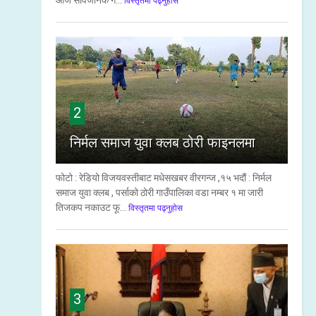
आज सार्वजनिक ग...
विस्तृतमा पढ्नुहोस
2
निर्मल समाज युवा क्लब ठोरी फाइनलमा
फोटो : रेडियो विजयवस्तीबाट मधेसखबर वीरगन्ज ,१५ भदौं : निर्मल
समाज युवा क्लब , पर्साको ठोरी गाउँपालिका वडा नम्बर १ मा जारी
तिजकप नकाउट फू...
विस्तृतमा पढ्नुहोस
3