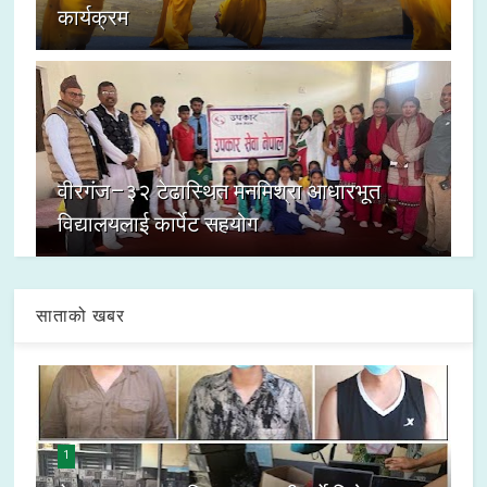
कार्यक्रम
वीरगंज–३२ टेढास्थित मनमिश्रा आधारभूत
विद्यालयलाई कार्पेट सहयोग
साताको खबर
1