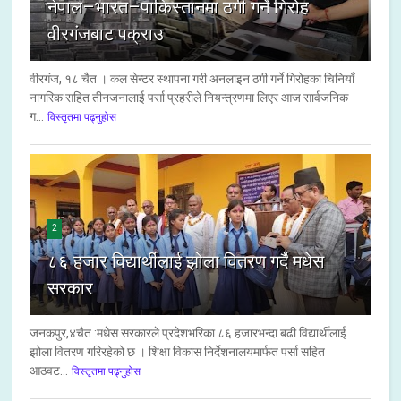
नेपाल–भारत–पाकिस्तानमा ठगी गर्ने गिरोह
वीरगंजबाट पक्राउ
वीरगंज, १८ चैत । कल सेन्टर स्थापना गरी अनलाइन ठगी गर्ने गिरोहका चिनियाँ
नागरिक सहित तीनजनालाई पर्सा प्रहरीले नियन्त्रणमा लिएर आज सार्वजनिक
ग...
विस्तृतमा पढ्नुहोस
2
८६ हजार विद्यार्थीलाई झोला वितरण गर्दै मधेस
सरकार
जनकपुर,४चैत :मधेस सरकारले प्रदेशभरिका ८६ हजारभन्दा बढी विद्यार्थीलाई
झोला वितरण गरिरहेको छ । शिक्षा विकास निर्देशनालयमार्फत पर्सा सहित
आठवट...
विस्तृतमा पढ्नुहोस