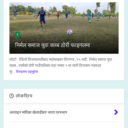
3
निर्मल समाज युवा क्लब ठोरी फाइनलमा
फोटो : रेडियो विजयवस्तीबाट मधेसखबर वीरगन्ज ,१५ भदौं : निर्मल समाज युवा
क्लब , पर्साको ठोरी गाउँपालिका वडा नम्बर १ मा जारी तिजकप नकाउट
फू...
विस्तृतमा पढ्नुहोस
लोकप्रिय
अल्पाइन माविका खेलाडीहरु भारत प्रस्थान