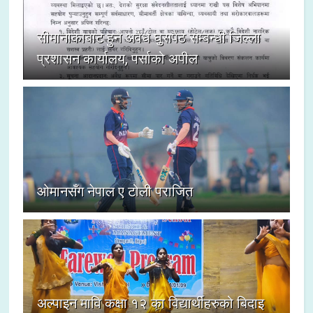
सीमानाकाबाट हुने अवैध घुसपैठ सम्बन्धी जिल्ला
प्रशासन कार्यालय, पर्साको अपील
ओमानसँग नेपाल ए टोली पराजित
अल्पाइन मावि कक्षा १२ का विद्यार्थीहरुको बिदाइ