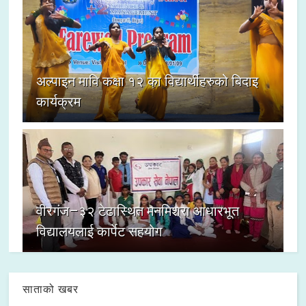
अल्पाइन मावि कक्षा १२ का विद्यार्थीहरुको बिदाइ
कार्यक्रम
वीरगंज–३२ टेढास्थित मनमिश्रा आधारभूत
विद्यालयलाई कार्पेट सहयोग
साताको खबर