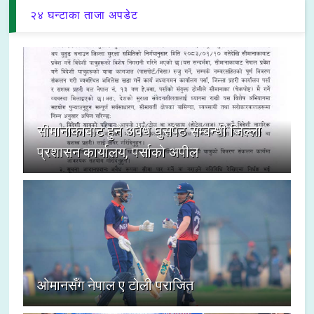
२४ घन्टाका ताजा अपडेट
सीमानाकाबाट हुने अवैध घुसपैठ सम्बन्धी जिल्ला
प्रशासन कार्यालय, पर्साको अपील
ओमानसँग नेपाल ए टोली पराजित