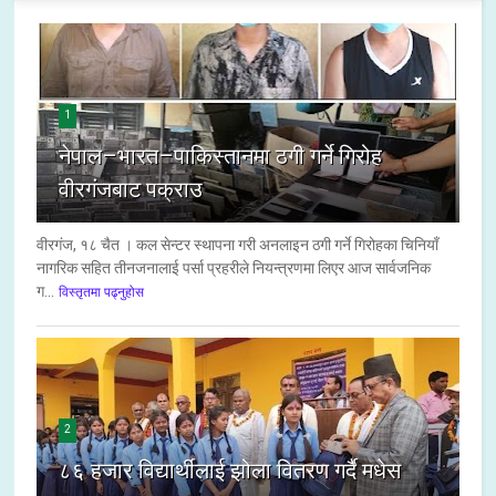
1
नेपाल–भारत–पाकिस्तानमा ठगी गर्ने गिरोह
वीरगंजबाट पक्राउ
वीरगंज, १८ चैत । कल सेन्टर स्थापना गरी अनलाइन ठगी गर्ने गिरोहका चिनियाँ
नागरिक सहित तीनजनालाई पर्सा प्रहरीले नियन्त्रणमा लिएर आज सार्वजनिक
ग...
विस्तृतमा पढ्नुहोस
2
८६ हजार विद्यार्थीलाई झोला वितरण गर्दै मधेस