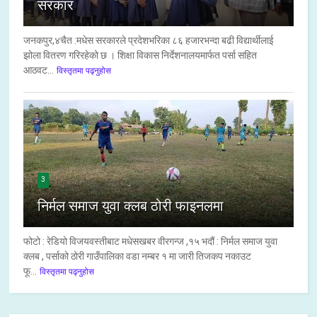
सरकार
जनकपुर,४चैत :मधेस सरकारले प्रदेशभरिका ८६ हजारभन्दा बढी विद्यार्थीलाई
झोला वितरण गरिरहेको छ । शिक्षा विकास निर्देशनालयमार्फत पर्सा सहित
आठवट...
विस्तृतमा पढ्नुहोस
3
निर्मल समाज युवा क्लब ठोरी फाइनलमा
फोटो : रेडियो विजयवस्तीबाट मधेसखबर वीरगन्ज ,१५ भदौं : निर्मल समाज युवा
क्लब , पर्साको ठोरी गाउँपालिका वडा नम्बर १ मा जारी तिजकप नकाउट
फू...
विस्तृतमा पढ्नुहोस