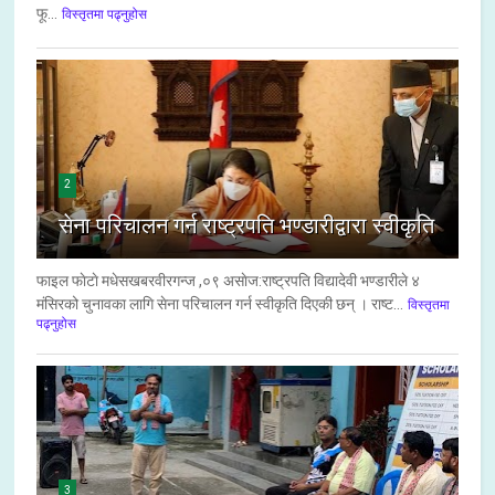
फू...
विस्तृतमा पढ्नुहोस
2
सेना परिचालन गर्न राष्ट्रपति भण्डारीद्वारा स्वीकृति
फाइल फाेटाे मधेसखबरवीरगन्ज ,०९ असाेज:राष्ट्रपति विद्यादेवी भण्डारीले ४
मंसिरको चुनावका लागि सेना परिचालन गर्न स्वीकृति दिएकी छन् । राष्ट...
विस्तृतमा
पढ्नुहोस
3