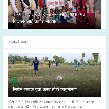
वीरगंज–३२ टेढास्थित मनमिश्रा आधारभूत
विद्यालयलाई कार्पेट सहयोग
साताको खबर
1
निर्मल समाज युवा क्लब ठोरी फाइनलमा
फोटो : रेडियो विजयवस्तीबाट मधेसखबर वीरगन्ज ,१५ भदौं : निर्मल समाज युवा
क्लब , पर्साको ठोरी गाउँपालिका वडा नम्बर १ मा जारी तिजकप नकाउट