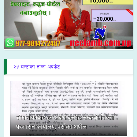
२४ घन्टाका ताजा अपडेट
सीमानाकाबाट हुने अवैध घुसपैठ सम्बन्धी जिल्ला
प्रशासन कार्यालय, पर्साको अपील