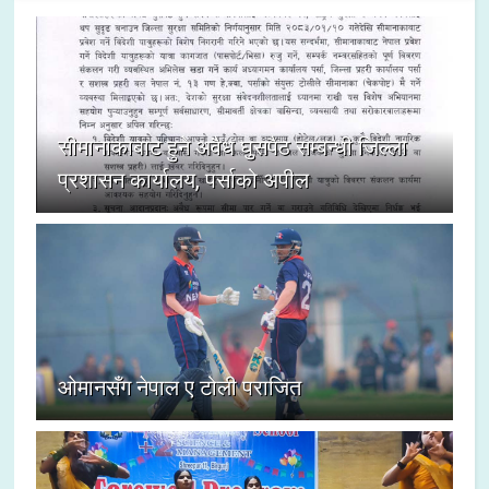
सीमानाकाबाट हुने अवैध घुसपैठ सम्बन्धी जिल्ला
प्रशासन कार्यालय, पर्साको अपील
ओमानसँग नेपाल ए टोली पराजित