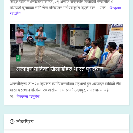
फाइल फाेटाे मधेसखबरवीरगन्ज ,०९ असाेज:राष्ट्रपति विद्यादेवी भण्डारीले ४
मंसिरको चुनावका लागि सेना परिचालन गर्न स्वीकृति दिएकी छन् । राष्ट...
विस्तृतमा
पढ्नुहोस
3
अल्पाइन माविका खेलाडीहरु भारत प्रस्थान
अन्तर्राष्ट्रिय टी–२० क्रिकेट च्याम्पियनसीपमा सहभागी हुन अल्पाइन माविको टीम
भारत प्रस्थान वीरगंज, २० असोज । भारतको उदयपुर, राजस्थानमा यही
अ...
विस्तृतमा पढ्नुहोस
लोकप्रिय