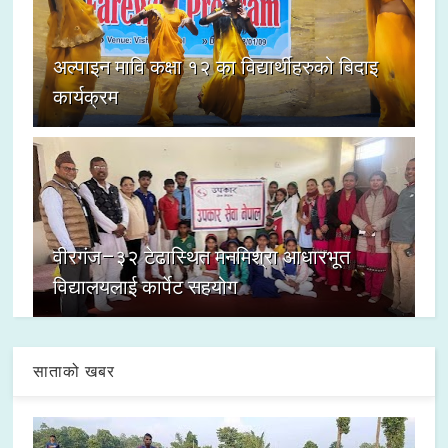
अल्पाइन मावि कक्षा १२ का विद्यार्थीहरुको बिदाइ
कार्यक्रम
वीरगंज–३२ टेढास्थित मनमिश्रा आधारभूत
विद्यालयलाई कार्पेट सहयोग
साताको खबर