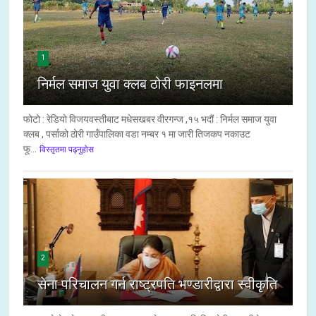
1
निर्मल समाज युवा क्लब ठोरी फाइनलमा
फोटो : रेडियो विजयवस्तीबाट मधेसखबर वीरगन्ज ,१५ भदौं : निर्मल समाज युवा
क्लब , पर्साको ठोरी गाउँपालिका वडा नम्बर १ मा जारी तिजकप नकाउट
फू...
विस्तृतमा पढ्नुहोस
2
सेना परिचालन गर्न राष्ट्रपति भण्डारीद्वारा स्वीकृति