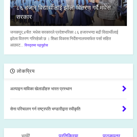
८६ हजार विद्यार्थीलाई झोला वितरण गर्दै मधेस
सरकार
जनकपुर,४चैत :मधेस सरकारले प्रदेशभरिका ८६ हजारभन्दा बढी विद्यार्थीलाई
झोला वितरण गरिरहेको छ । शिक्षा विकास निर्देशनालयमार्फत पर्सा सहित
आठवट...
विस्तृतमा पढ्नुहोस
लोकप्रिय
अल्पाइन माविका खेलाडीहरु भारत प्रस्थान
सेना परिचालन गर्न राष्ट्रपति भण्डारीद्वारा स्वीकृति
भर्खरै
प्रतिक्रिया
पाठकपत्र