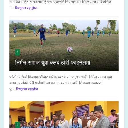
नागरिक सहित तीनजनालाई पर्सा प्रहरीले नियन्त्रणमा लिएर आज सार्वजनिक
ग...
विस्तृतमा पढ्नुहोस
2
निर्मल समाज युवा क्लब ठोरी फाइनलमा
फोटो : रेडियो विजयवस्तीबाट मधेसखबर वीरगन्ज ,१५ भदौं : निर्मल समाज युवा
क्लब , पर्साको ठोरी गाउँपालिका वडा नम्बर १ मा जारी तिजकप नकाउट
फू...
विस्तृतमा पढ्नुहोस
3