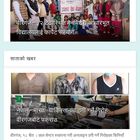
वीरगंज–३२ टेढास्थित मनमिश्रा आधारभूत
विद्यालयलाई कार्पेट सहयोग
साताको खबर
1
नेपाल–भारत–पाकिस्तानमा ठगी गर्ने गिरोह
वीरगंजबाट पक्राउ
वीरगंज, १८ चैत । कल सेन्टर स्थापना गरी अनलाइन ठगी गर्ने गिरोहका चिनियाँ