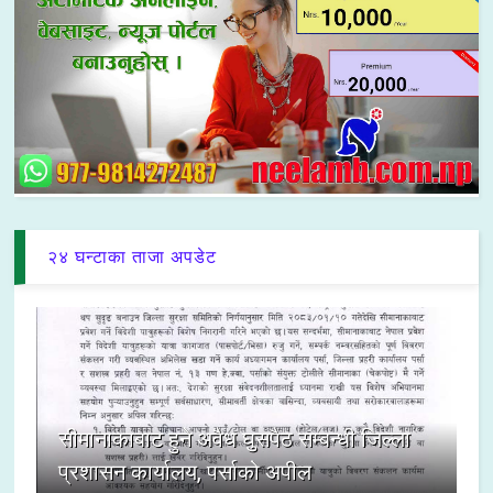
२४ घन्टाका ताजा अपडेट
सीमानाकाबाट हुने अवैध घुसपैठ सम्बन्धी जिल्ला
प्रशासन कार्यालय, पर्साको अपील