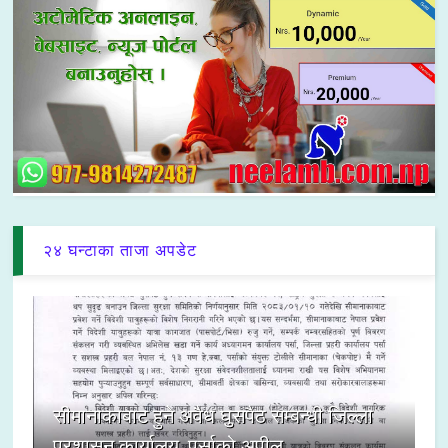
२४ घन्टाका ताजा अपडेट
सीमानाकाबाट हुने अवैध घुसपैठ सम्बन्धी जिल्ला
प्रशासन कार्यालय, पर्साको अपील