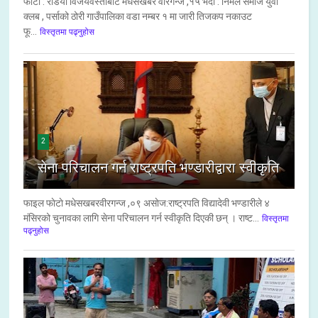
फोटो : रेडियो विजयवस्तीबाट मधेसखबर वीरगन्ज ,१५ भदौं : निर्मल समाज युवा
क्लब , पर्साको ठोरी गाउँपालिका वडा नम्बर १ मा जारी तिजकप नकाउट
फू...
विस्तृतमा पढ्नुहोस
2
सेना परिचालन गर्न राष्ट्रपति भण्डारीद्वारा स्वीकृति
फाइल फाेटाे मधेसखबरवीरगन्ज ,०९ असाेज:राष्ट्रपति विद्यादेवी भण्डारीले ४
मंसिरको चुनावका लागि सेना परिचालन गर्न स्वीकृति दिएकी छन् । राष्ट...
विस्तृतमा
पढ्नुहोस