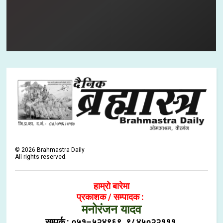
©
2026
Brahmastra Daily
All rights reserved.
हाम्रो बारेमा
प्रकाशक / सम्पादक :
मनोरंजन यादव
सम्पर्क : ०५१–५२४९६९, ९८४५०२२१११