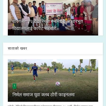
वीरगंज–३२ टेढास्थित मनमिश्रा आधारभूत
विद्यालयलाई कार्पेट सहयोग
साताको खबर
1
निर्मल समाज युवा क्लब ठोरी फाइनलमा