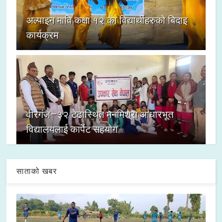
अल्पाइन मावि कक्षा १२ का विद्यार्थीहरुको बिदाइ
कार्यक्रम
वीरगंज–३२ टेढास्थित मनमिश्रा आधारभूत
विद्यालयलाई कार्पेट सहयोग
साताको खबर