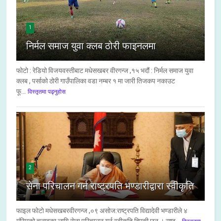
1
निर्मल समाज युवा क्लब ठोरी फाइनलमा
फोटो : रेडियो विजयवस्तीबाट मधेसखबर वीरगन्ज ,१५ भदौं : निर्मल समाज युवा
क्लब , पर्साको ठोरी गाउँपालिका वडा नम्बर १ मा जारी तिजकप नकाउट
फू...
विस्तृतमा पढ्नुहोस
2
सेना परिचालन गर्न राष्ट्रपति भण्डारीद्वारा स्वीकृति
फाइल फाेटाे मधेसखबरवीरगन्ज ,०९ असाेज:राष्ट्रपति विद्यादेवी भण्डारीले ४