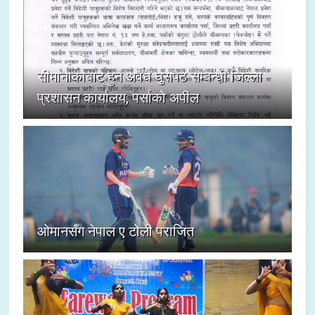
सीमानाकाबाट हुने अवैध घुसपैठ सम्बन्धी जिल्ला
प्रशासन कार्यालय, पर्साको अपील
ओमानसँग नेपाल ए टोली पराजित