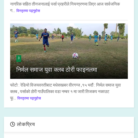
नागरिक सहित तीनजनालाई पर्सा प्रहरीले नियन्त्रणमा लिएर आज सार्वजनिक
ग...
विस्तृतमा पढ्नुहोस
3
निर्मल समाज युवा क्लब ठोरी फाइनलमा
फोटो : रेडियो विजयवस्तीबाट मधेसखबर वीरगन्ज ,१५ भदौं : निर्मल समाज युवा
क्लब , पर्साको ठोरी गाउँपालिका वडा नम्बर १ मा जारी तिजकप नकाउट
फू...
विस्तृतमा पढ्नुहोस
लोकप्रिय