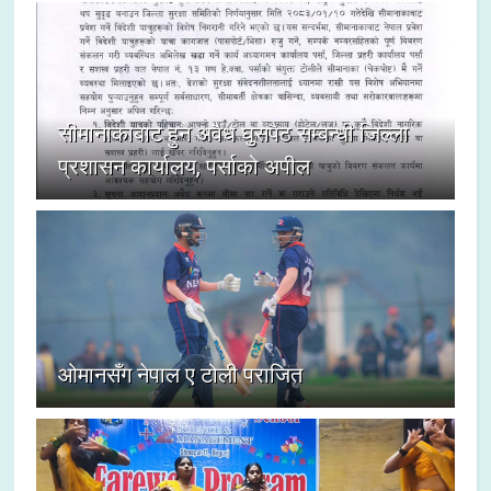
सीमानाकाबाट हुने अवैध घुसपैठ सम्बन्धी जिल्ला
प्रशासन कार्यालय, पर्साको अपील
ओमानसँग नेपाल ए टोली पराजित