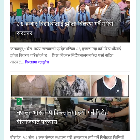
1
८६ हजार विद्यार्थीलाई झोला वितरण गर्दै मधेस
सरकार
जनकपुर,४चैत :मधेस सरकारले प्रदेशभरिका ८६ हजारभन्दा बढी विद्यार्थीलाई
झोला वितरण गरिरहेको छ । शिक्षा विकास निर्देशनालयमार्फत पर्सा सहित
आठवट...
विस्तृतमा पढ्नुहोस
2
नेपाल–भारत–पाकिस्तानमा ठगी गर्ने गिरोह
वीरगंजबाट पक्राउ
वीरगंज, १८ चैत । कल सेन्टर स्थापना गरी अनलाइन ठगी गर्ने गिरोहका चिनियाँ