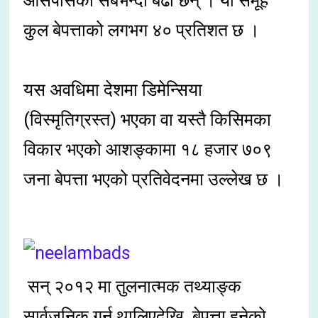
आसपासका सबैभन्दा बढी छन् । यो समूह
कुल बेपत्ताको लगभग ४० प्रतिशत छ ।
यस अवधिमा देशमा डिमेन्सिया
(विस्मृतिग्रस्त) भएका वा यस्तै किसिमका
विकार भएको आशङ्कामा १८ हजार ७०९
जना बेपत्ता भएको प्रतिवेदनमा उल्लेख छ ।
सन् २०१२ मा तुलनात्मक तथ्याङ्क
सार्वजनिक गर्न थालिएदेखि बेपत्ता हुनेको