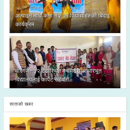
अल्पाइन मावि कक्षा १२ का विद्यार्थीहरुको बिदाइ
कार्यक्रम
वीरगंज–३२ टेढास्थित मनमिश्रा आधारभूत
विद्यालयलाई कार्पेट सहयोग
साताको खबर