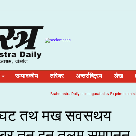
सम्पादकीय
तस्बिर
अन्तर्राष्ट्रिय
लेख
Brahmastra Daily is inaugurated by Ex-prime minister and 
घट तथ मख सवसथय
बर तन दन तलम समपनन