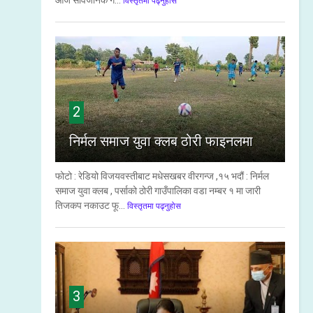
आज सार्वजनिक ग...
विस्तृतमा पढ्नुहोस
2
निर्मल समाज युवा क्लब ठोरी फाइनलमा
फोटो : रेडियो विजयवस्तीबाट मधेसखबर वीरगन्ज ,१५ भदौं : निर्मल
समाज युवा क्लब , पर्साको ठोरी गाउँपालिका वडा नम्बर १ मा जारी
तिजकप नकाउट फू...
विस्तृतमा पढ्नुहोस
3