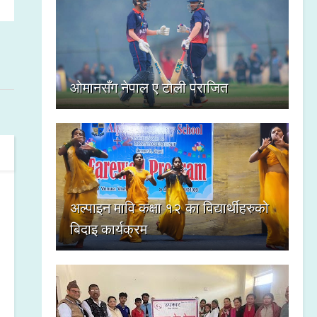
ओमानसँग नेपाल ए टोली पराजित
अल्पाइन मावि कक्षा १२ का विद्यार्थीहरुको
बिदाइ कार्यक्रम