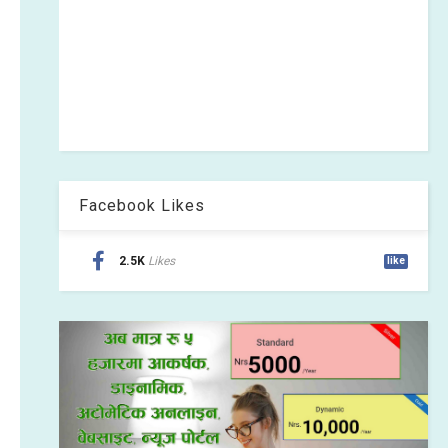
Facebook Likes
2.5K
Likes
like