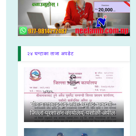
२४ घन्टाका ताजा अपडेट
सीमानाकाबाट हुने अवैध घुसपैठ सम्बन्धी
जिल्ला प्रशासन कार्यालय, पर्साको अपील