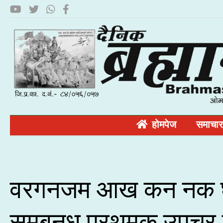
होमपेज
समाचार
वरगनजम आख कन नक 
समबनध परथमक उपचर 