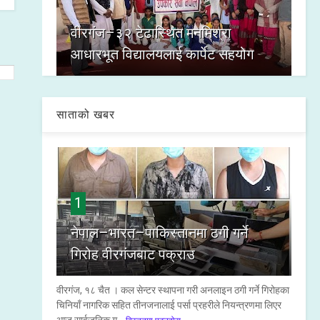
वीरगंज–३२ टेढास्थित मनमिश्रा
आधारभूत विद्यालयलाई कार्पेट सहयोग
साताको खबर
1
नेपाल–भारत–पाकिस्तानमा ठगी गर्ने
गिरोह वीरगंजबाट पक्राउ
वीरगंज, १८ चैत । कल सेन्टर स्थापना गरी अनलाइन ठगी गर्ने गिरोहका
चिनियाँ नागरिक सहित तीनजनालाई पर्सा प्रहरीले नियन्त्रणमा लिएर