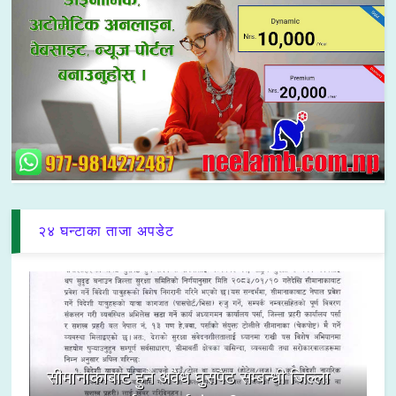
२४ घन्टाका ताजा अपडेट
सीमानाकाबाट हुने अवैध घुसपैठ सम्बन्धी जिल्ला