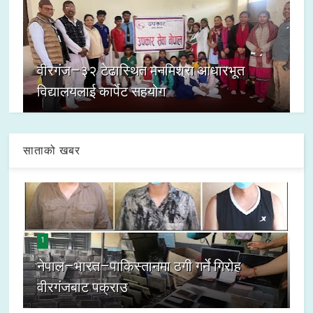
वीरगंज–३२ टेढास्थित मनमिश्रा आधारभूत
विद्यालयलाई कार्पेट सहयोग
साताको खबर
1
नेपाल–भारत–पाकिस्तानमा ठगी गर्ने गिरोह
वीरगंजबाट पक्राउ