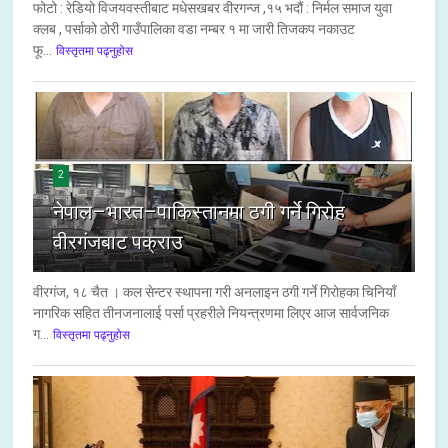
फोटो : रेडियो विजयवस्तीबाट मधेसखबर वीरगन्ज ,१५ भदौं : निर्मल समाज युवा
क्लब , पर्साको ठोरी गाउँपालिका वडा नम्बर १ मा जारी तिजकप नकाउट
फू...
विस्तृतमा पढ्नुहोस
2
नेपाल–भारत–पाकिस्तानमा ठगी गर्ने गिरोह
वीरगंजबाट पक्राउ
वीरगंज, १८ चैत । कल सेन्टर स्थापना गरी अनलाइन ठगी गर्ने गिरोहका चिनियाँ
नागरिक सहित तीनजनालाई पर्सा प्रहरीले नियन्त्रणमा लिएर आज सार्वजनिक
ग...
विस्तृतमा पढ्नुहोस