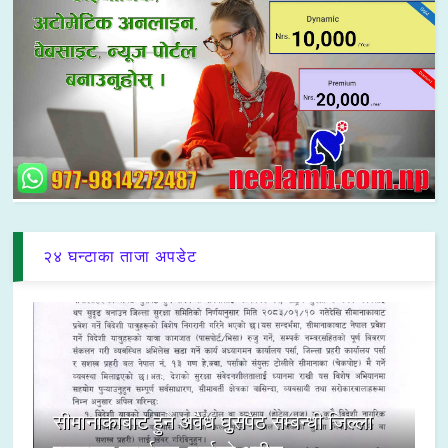
२४ घन्टाका ताजा अपडेट
सीमानाकाबाट हुने अवैध घुसपैठ सम्बन्धी जिल्ला