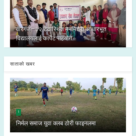
वीरगंज–३२ टेढास्थित मनमिश्रा आधारभूत
विद्यालयलाई कार्पेट सहयोग
साताको खबर
1
निर्मल समाज युवा क्लब ठोरी फाइनलमा