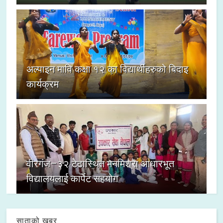
अल्पाइन मावि कक्षा १२ का विद्यार्थीहरुको बिदाइ
कार्यक्रम
वीरगंज–३२ टेढास्थित मनमिश्रा आधारभूत
विद्यालयलाई कार्पेट सहयोग
साताको खबर