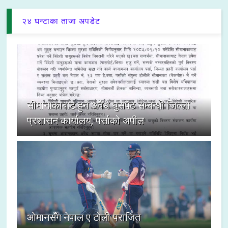
२४ घन्टाका ताजा अपडेट
सीमानाकाबाट हुने अवैध घुसपैठ सम्बन्धी जिल्ला
प्रशासन कार्यालय, पर्साको अपील
ओमानसँग नेपाल ए टोली पराजित