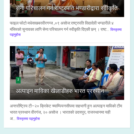
सेना परिचालन गर्न राष्ट्रपति भण्डारीद्वारा स्वीकृति
फाइल फाेटाे मधेसखबरवीरगन्ज ,०९ असाेज:राष्ट्रपति विद्यादेवी भण्डारीले ४
मंसिरको चुनावका लागि सेना परिचालन गर्न स्वीकृति दिएकी छन् । राष्ट...
विस्तृतमा
पढ्नुहोस
3
अल्पाइन माविका खेलाडीहरु भारत प्रस्थान
अन्तर्राष्ट्रिय टी–२० क्रिकेट च्याम्पियनसीपमा सहभागी हुन अल्पाइन माविको टीम
भारत प्रस्थान वीरगंज, २० असोज । भारतको उदयपुर, राजस्थानमा यही
अ...
विस्तृतमा पढ्नुहोस