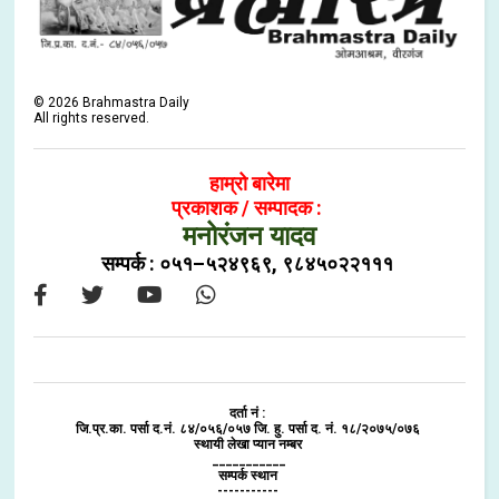
©
2026
Brahmastra Daily
All rights reserved.
हाम्रो बारेमा
प्रकाशक / सम्पादक :
मनोरंजन यादव
सम्पर्क : ०५१–५२४९६९, ९८४५०२२१११
दर्ता नं :
जि.प्र.का. पर्सा द.नं. ८४/०५६/०५७ जि. हु. पर्सा द. नं. १८/२०७५/०७६
स्थायी लेखा प्यान नम्बर
___________
सम्पर्क स्थान
-----------