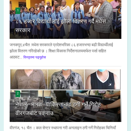
1
८६ हजार विद्यार्थीलाई झोला वितरण गर्दै मधेस
सरकार
जनकपुर,४चैत :मधेस सरकारले प्रदेशभरिका ८६ हजारभन्दा बढी विद्यार्थीलाई
झोला वितरण गरिरहेको छ । शिक्षा विकास निर्देशनालयमार्फत पर्सा सहित
आठवट...
विस्तृतमा पढ्नुहोस
2
नेपाल–भारत–पाकिस्तानमा ठगी गर्ने गिरोह
वीरगंजबाट पक्राउ
वीरगंज, १८ चैत । कल सेन्टर स्थापना गरी अनलाइन ठगी गर्ने गिरोहका चिनियाँ