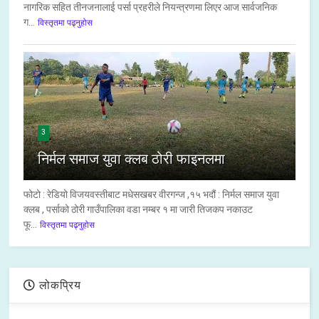
नागरिक सहित तीनजनालाई पर्सा प्रहरीले नियन्त्रणमा लिएर आज सार्वजनिक
ग...
विस्तृतमा पढ्नुहोस
3
निर्मल समाज युवा क्लब ठोरी फाइनलमा
फोटो : रेडियो विजयवस्तीबाट मधेसखबर वीरगन्ज ,१५ भदौं : निर्मल समाज युवा
क्लब , पर्साको ठोरी गाउँपालिका वडा नम्बर १ मा जारी तिजकप नकाउट
फू...
विस्तृतमा पढ्नुहोस
लोकप्रिय