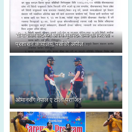
सीमानाकाबाट हुने अवैध घुसपैठ सम्बन्धी जिल्ला
प्रशासन कार्यालय, पर्साको अपील
ओमानसँग नेपाल ए टोली पराजित