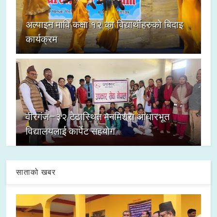
अल्पाइन मावि कक्षा १२ का विद्यार्थीहरुको बिदाइ
कार्यक्रम
वीरगंज–३२ टेढास्थित मनमिश्रा आधारभूत
विद्यालयलाई कार्पेट सहयोग
साताको खबर