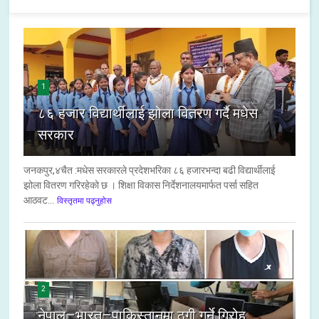
1
८६ हजार विद्यार्थीलाई झोला वितरण गर्दै मधेस
सरकार
जनकपुर,४चैत :मधेस सरकारले प्रदेशभरिका ८६ हजारभन्दा बढी विद्यार्थीलाई
झोला वितरण गरिरहेको छ । शिक्षा विकास निर्देशनालयमार्फत पर्सा सहित
आठवट...
विस्तृतमा पढ्नुहोस
2
नेपाल–भारत–पाकिस्तानमा ठगी गर्ने गिरोह