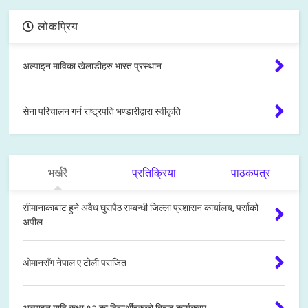
लोकप्रिय
अल्पाइन माविका खेलाडीहरु भारत प्रस्थान
सेना परिचालन गर्न राष्ट्रपति भण्डारीद्वारा स्वीकृति
भर्खरै
प्रतिक्रिया
पाठकपत्र
सीमानाकाबाट हुने अवैध घुसपैठ सम्बन्धी जिल्ला प्रशासन कार्यालय, पर्साको
अपील
ओमानसँग नेपाल ए टोली पराजित
अल्पाइन मावि कक्षा १२ का विद्यार्थीहरुको बिदाइ कार्यक्रम