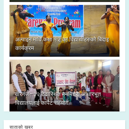
अल्पाइन मावि कक्षा १२ का विद्यार्थीहरुको बिदाइ
कार्यक्रम
वीरगंज–३२ टेढास्थित मनमिश्रा आधारभूत
विद्यालयलाई कार्पेट सहयोग
साताको खबर