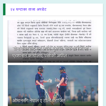
२४ घन्टाका ताजा अपडेट
सीमानाकाबाट हुने अवैध घुसपैठ सम्बन्धी जिल्ला
प्रशासन कार्यालय, पर्साको अपील
ओमानसँग नेपाल ए टोली पराजित