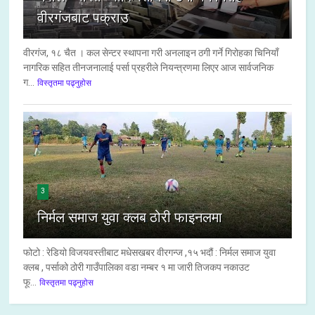
वीरगंजबाट पक्राउ
वीरगंज, १८ चैत । कल सेन्टर स्थापना गरी अनलाइन ठगी गर्ने गिरोहका चिनियाँ
नागरिक सहित तीनजनालाई पर्सा प्रहरीले नियन्त्रणमा लिएर आज सार्वजनिक
ग...
विस्तृतमा पढ्नुहोस
3
निर्मल समाज युवा क्लब ठोरी फाइनलमा
फोटो : रेडियो विजयवस्तीबाट मधेसखबर वीरगन्ज ,१५ भदौं : निर्मल समाज युवा
क्लब , पर्साको ठोरी गाउँपालिका वडा नम्बर १ मा जारी तिजकप नकाउट
फू...
विस्तृतमा पढ्नुहोस