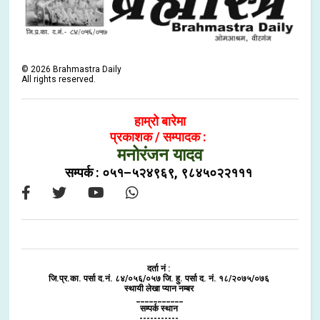
©
2026
Brahmastra Daily
All rights reserved.
हाम्रो बारेमा
प्रकाशक / सम्पादक :
मनोरंजन यादव
सम्पर्क : ०५१–५२४९६९, ९८४५०२२१११
दर्ता नं :
जि.प्र.का. पर्सा द.नं. ८४/०५६/०५७ जि. हु. पर्सा द. नं. १८/२०७५/०७६
स्थायी लेखा प्यान नम्बर
___________
सम्पर्क स्थान
-----------