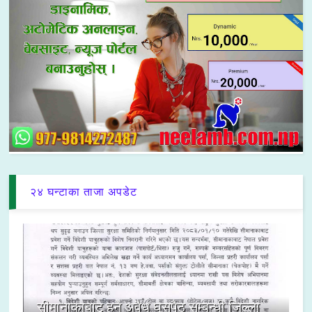
२४ घन्टाका ताजा अपडेट
सीमानाकाबाट हुने अवैध घुसपैठ सम्बन्धी जिल्ला