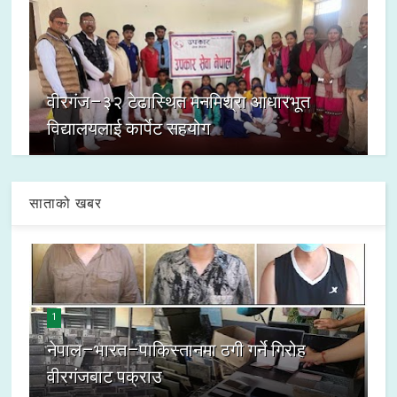
वीरगंज–३२ टेढास्थित मनमिश्रा आधारभूत
विद्यालयलाई कार्पेट सहयोग
साताको खबर
1
नेपाल–भारत–पाकिस्तानमा ठगी गर्ने गिरोह
वीरगंजबाट पक्राउ