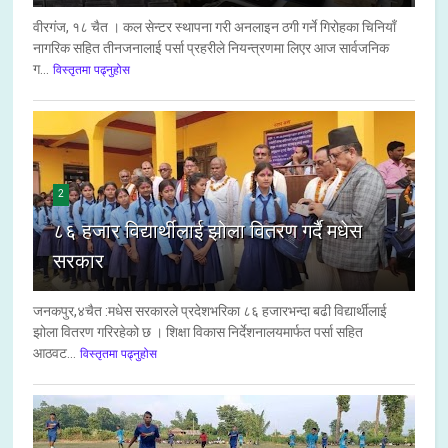
वीरगंज, १८ चैत । कल सेन्टर स्थापना गरी अनलाइन ठगी गर्ने गिरोहका चिनियाँ
नागरिक सहित तीनजनालाई पर्सा प्रहरीले नियन्त्रणमा लिएर आज सार्वजनिक
ग...
विस्तृतमा पढ्नुहोस
2
८६ हजार विद्यार्थीलाई झोला वितरण गर्दै मधेस
सरकार
जनकपुर,४चैत :मधेस सरकारले प्रदेशभरिका ८६ हजारभन्दा बढी विद्यार्थीलाई
झोला वितरण गरिरहेको छ । शिक्षा विकास निर्देशनालयमार्फत पर्सा सहित
आठवट...
विस्तृतमा पढ्नुहोस