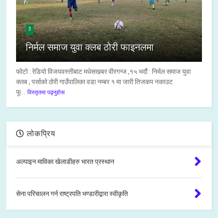
3
निर्मल समाज युवा क्लब ठोरी फाइनलमा
फोटो : रेडियो विजयवस्तीबाट मधेसखबर वीरगन्ज ,१५ भदौं : निर्मल समाज युवा
क्लब , पर्साको ठोरी गाउँपालिका वडा नम्बर १ मा जारी तिजकप नकाउट
फू...
विस्तृतमा पढ्नुहोस
लोकप्रिय
अल्पाइन माविका खेलाडीहरु भारत प्रस्थान
सेना परिचालन गर्न राष्ट्रपति भण्डारीद्वारा स्वीकृति