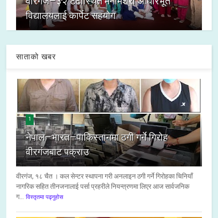
वीरगंज–३२ टेढास्थित मनमिश्रा आधारभूत
विद्यालयलाई कार्पेट सहयोग
साताको खबर
1
नेपाल–भारत–पाकिस्तानमा ठगी गर्ने गिरोह
वीरगंजबाट पक्राउ
वीरगंज, १८ चैत । कल सेन्टर स्थापना गरी अनलाइन ठगी गर्ने गिरोहका चिनियाँ
नागरिक सहित तीनजनालाई पर्सा प्रहरीले नियन्त्रणमा लिएर आज सार्वजनिक
ग...
विस्तृतमा पढ्नुहोस