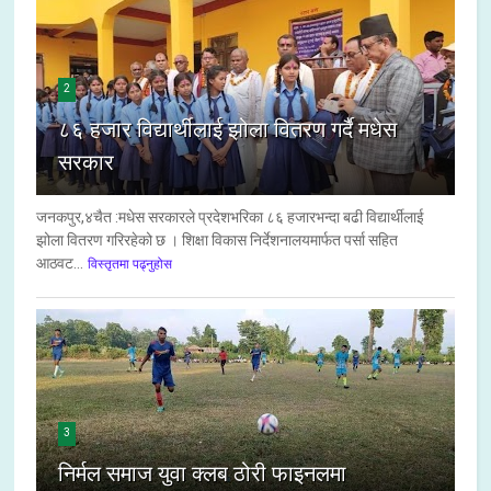
2
८६ हजार विद्यार्थीलाई झोला वितरण गर्दै मधेस
सरकार
जनकपुर,४चैत :मधेस सरकारले प्रदेशभरिका ८६ हजारभन्दा बढी विद्यार्थीलाई
झोला वितरण गरिरहेको छ । शिक्षा विकास निर्देशनालयमार्फत पर्सा सहित
आठवट...
विस्तृतमा पढ्नुहोस
3
निर्मल समाज युवा क्लब ठोरी फाइनलमा