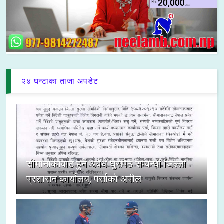
२४ घन्टाका ताजा अपडेट
सीमानाकाबाट हुने अवैध घुसपैठ सम्बन्धी जिल्ला
प्रशासन कार्यालय, पर्साको अपील