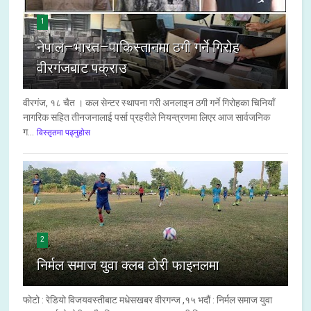
1
नेपाल–भारत–पाकिस्तानमा ठगी गर्ने गिरोह
वीरगंजबाट पक्राउ
वीरगंज, १८ चैत । कल सेन्टर स्थापना गरी अनलाइन ठगी गर्ने गिरोहका चिनियाँ
नागरिक सहित तीनजनालाई पर्सा प्रहरीले नियन्त्रणमा लिएर आज सार्वजनिक
ग...
विस्तृतमा पढ्नुहोस
2
निर्मल समाज युवा क्लब ठोरी फाइनलमा
फोटो : रेडियो विजयवस्तीबाट मधेसखबर वीरगन्ज ,१५ भदौं : निर्मल समाज युवा