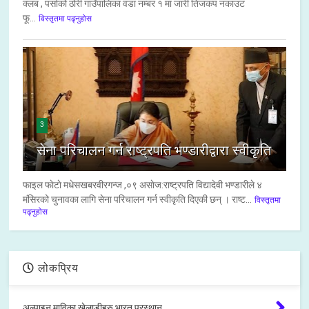
क्लब , पर्साको ठोरी गाउँपालिका वडा नम्बर १ मा जारी तिजकप नकाउट
फू...
विस्तृतमा पढ्नुहोस
3
सेना परिचालन गर्न राष्ट्रपति भण्डारीद्वारा स्वीकृति
फाइल फाेटाे मधेसखबरवीरगन्ज ,०९ असाेज:राष्ट्रपति विद्यादेवी भण्डारीले ४
मंसिरको चुनावका लागि सेना परिचालन गर्न स्वीकृति दिएकी छन् । राष्ट...
विस्तृतमा
पढ्नुहोस
लोकप्रिय
अल्पाइन माविका खेलाडीहरु भारत प्रस्थान