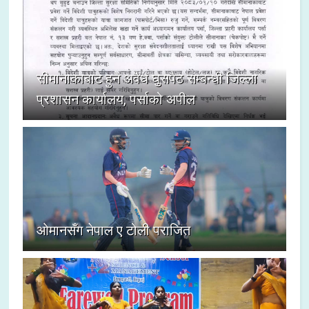
सीमानाकाबाट हुने अवैध घुसपैठ सम्बन्धी जिल्ला
प्रशासन कार्यालय, पर्साको अपील
ओमानसँग नेपाल ए टोली पराजित