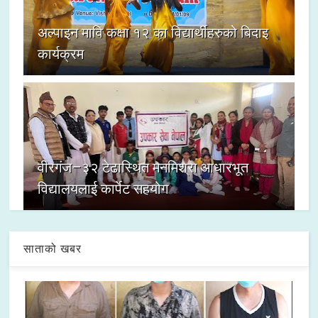
अल्पाइन मावि कक्षा १२ का विद्यार्थीहरुको बिदाइ
कार्यक्रम
वीरगंज–३२ टेढास्थित मनमिश्रा आधारभूत
विद्यालयलाई कार्पेट सहयोग
साताको खबर