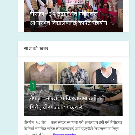
वीरगंज–३२ टेढास्थित मनमिश्रा
आधारभूत विद्यालयलाई कार्पेट सहयोग
साताको खबर
1
नेपाल–भारत–पाकिस्तानमा ठगी गर्ने
गिरोह वीरगंजबाट पक्राउ
वीरगंज, १८ चैत । कल सेन्टर स्थापना गरी अनलाइन ठगी गर्ने गिरोहका
चिनियाँ नागरिक सहित तीनजनालाई पर्सा प्रहरीले नियन्त्रणमा लिएर