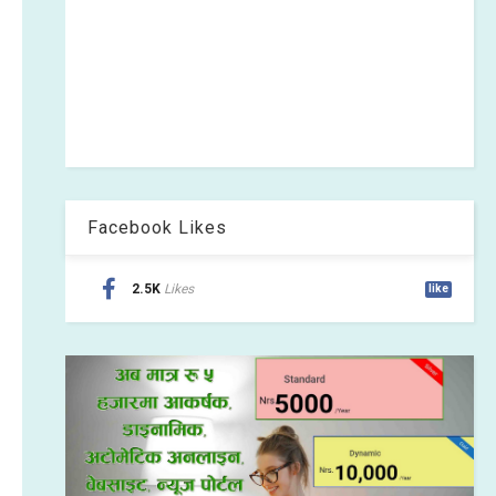
Facebook Likes
2.5K
Likes
like