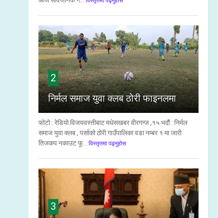
आज सार्वजनिक ग...
विस्तृतमा पढ्नुहोस
2
निर्मल समाज युवा क्लब ठोरी फाइनलमा
फोटो : रेडियो विजयवस्तीबाट मधेसखबर वीरगन्ज ,१५ भदौं : निर्मल
समाज युवा क्लब , पर्साको ठोरी गाउँपालिका वडा नम्बर १ मा जारी
तिजकप नकाउट फू...
विस्तृतमा पढ्नुहोस
3