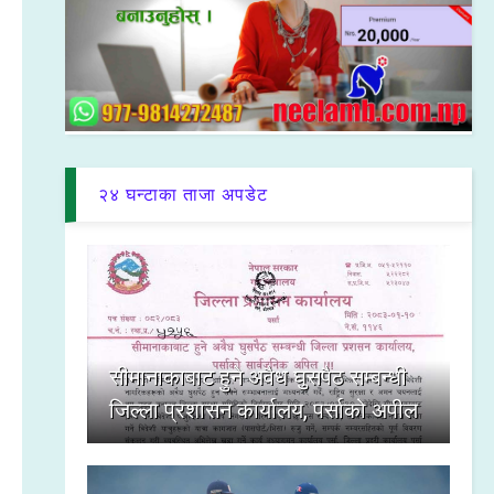
२४ घन्टाका ताजा अपडेट
सीमानाकाबाट हुने अवैध घुसपैठ सम्बन्धी
जिल्ला प्रशासन कार्यालय, पर्साको अपील