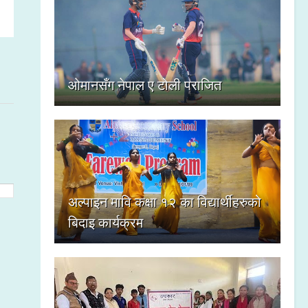
ओमानसँग नेपाल ए टोली पराजित
अल्पाइन मावि कक्षा १२ का विद्यार्थीहरुको
बिदाइ कार्यक्रम