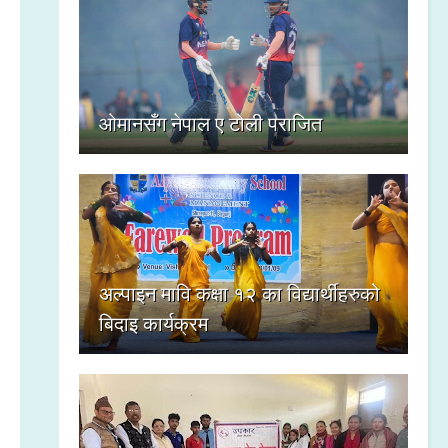
ओमानसँग नेपाल ए टोली पराजित
अल्पाइन मावि कक्षा १२ का विद्यार्थीहरुको
बिदाइ कार्यक्रम