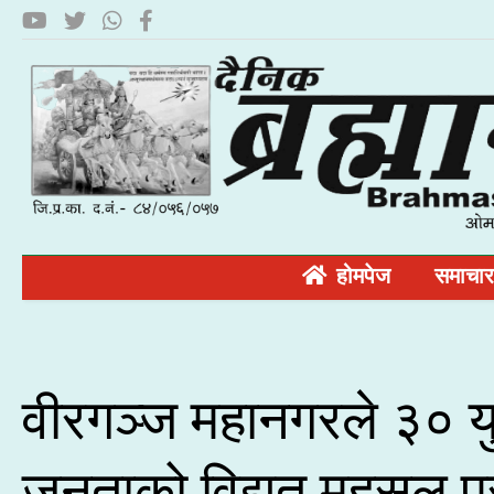
होमपेज
समाचार
वीरगञ्ज महानगरले ३० यु
जनताको विद्युत महसुल पु