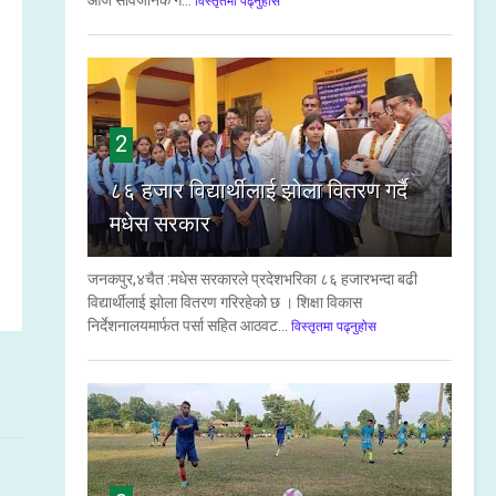
आज सार्वजनिक ग...
विस्तृतमा पढ्नुहोस
2
८६ हजार विद्यार्थीलाई झोला वितरण गर्दै
मधेस सरकार
जनकपुर,४चैत :मधेस सरकारले प्रदेशभरिका ८६ हजारभन्दा बढी
विद्यार्थीलाई झोला वितरण गरिरहेको छ । शिक्षा विकास
निर्देशनालयमार्फत पर्सा सहित आठवट...
विस्तृतमा पढ्नुहोस