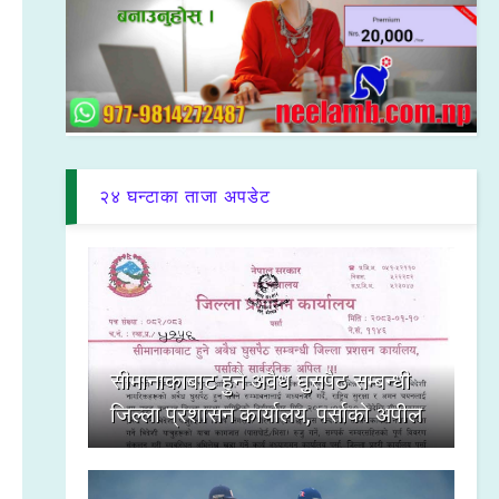
२४ घन्टाका ताजा अपडेट
सीमानाकाबाट हुने अवैध घुसपैठ सम्बन्धी
जिल्ला प्रशासन कार्यालय, पर्साको अपील