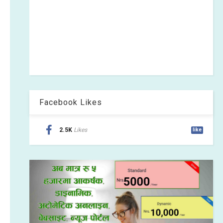
Facebook Likes
2.5K
Likes
like