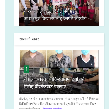
वीरगंज–३२ टेढास्थित मनमिश्रा
आधारभूत विद्यालयलाई कार्पेट सहयोग
साताको खबर
1
नेपाल–भारत–पाकिस्तानमा ठगी गर्ने
गिरोह वीरगंजबाट पक्राउ
वीरगंज, १८ चैत । कल सेन्टर स्थापना गरी अनलाइन ठगी गर्ने गिरोहका
चिनियाँ नागरिक सहित तीनजनालाई पर्सा प्रहरीले नियन्त्रणमा लिएर