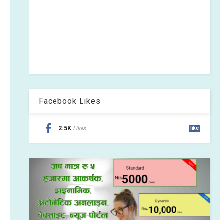
Facebook Likes
2.5K
Likes
like