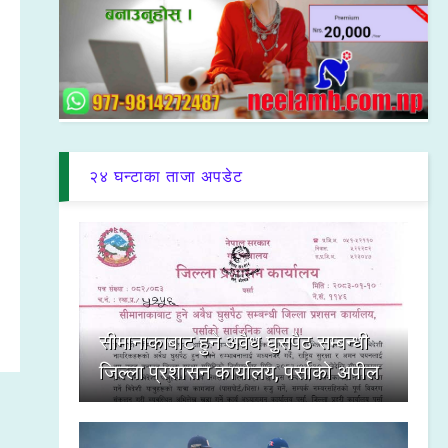
२४ घन्टाका ताजा अपडेट
सीमानाकाबाट हुने अवैध घुसपैठ सम्बन्धी
जिल्ला प्रशासन कार्यालय, पर्साको अपील