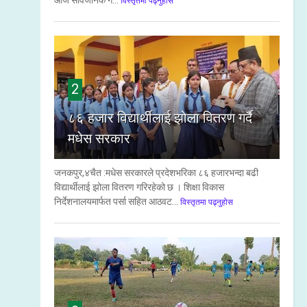
आज सार्वजनिक ग...
विस्तृतमा पढ्नुहोस
2
८६ हजार विद्यार्थीलाई झोला वितरण गर्दै
मधेस सरकार
जनकपुर,४चैत :मधेस सरकारले प्रदेशभरिका ८६ हजारभन्दा बढी
विद्यार्थीलाई झोला वितरण गरिरहेको छ । शिक्षा विकास
निर्देशनालयमार्फत पर्सा सहित आठवट...
विस्तृतमा पढ्नुहोस