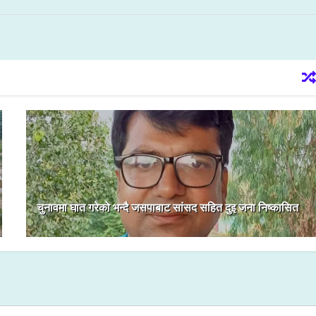
चुनावमा घात गरेको भन्दै जसपाबाट सांसद सहित दुइ जना निष्कासित