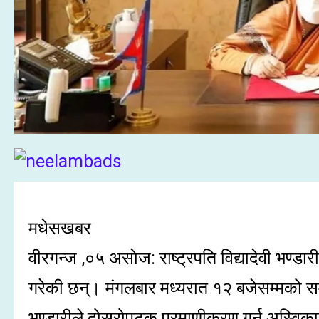
मधेसखबर
वीरगन्ज ,०५ असाेज: राष्ट्रपति विद्यादेवी भण्
गरेकी छन्। मंगलबार मध्यरात १२ बजेसम्मको स
भण्डारीले दोस्रोपटक प्रमाणीकरण गर्न अस्विका