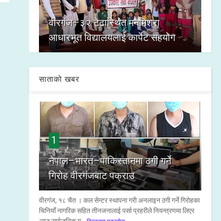
वीरगंज–३२ टेढास्थित मनमिश्रा
आधारभूत विद्यालयलाई कार्पेट सहयोग
साताको खबर
1
नेपाल–भारत–पाकिस्तानमा ठगी गर्ने
गिरोह वीरगंजबाट पक्राउ
वीरगंज, १८ चैत । कल सेन्टर स्थापना गरी अनलाइन ठगी गर्ने गिरोहका
चिनियाँ नागरिक सहित तीनजनालाई पर्सा प्रहरीले नियन्त्रणमा लिएर