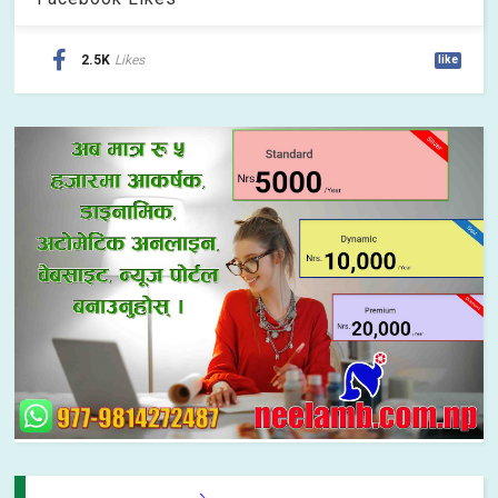
2.5K
Likes
like