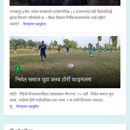
जनकपुर,४चैत :मधेस सरकारले प्रदेशभरिका ८६ हजारभन्दा बढी विद्यार्थीलाई
झोला वितरण गरिरहेको छ । शिक्षा विकास निर्देशनालयमार्फत पर्सा सहित
आठवट...
विस्तृतमा पढ्नुहोस
3
निर्मल समाज युवा क्लब ठोरी फाइनलमा
फोटो : रेडियो विजयवस्तीबाट मधेसखबर वीरगन्ज ,१५ भदौं : निर्मल समाज युवा
क्लब , पर्साको ठोरी गाउँपालिका वडा नम्बर १ मा जारी तिजकप नकाउट
फू...
विस्तृतमा पढ्नुहोस