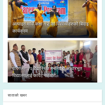
अल्पाइन मावि कक्षा १२ का विद्यार्थीहरुको बिदाइ
कार्यक्रम
वीरगंज–३२ टेढास्थित मनमिश्रा आधारभूत
विद्यालयलाई कार्पेट सहयोग
साताको खबर