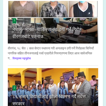
1
नेपाल–भारत–पाकिस्तानमा ठगी गर्ने गिरोह
वीरगंजबाट पक्राउ
वीरगंज, १८ चैत । कल सेन्टर स्थापना गरी अनलाइन ठगी गर्ने गिरोहका चिनियाँ
नागरिक सहित तीनजनालाई पर्सा प्रहरीले नियन्त्रणमा लिएर आज सार्वजनिक
ग...
विस्तृतमा पढ्नुहोस
2
८६ हजार विद्यार्थीलाई झोला वितरण गर्दै मधेस
सरकार