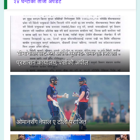
२४ घन्टाका ताजा अपडेट
सीमानाकाबाट हुने अवैध घुसपैठ सम्बन्धी जिल्ला
प्रशासन कार्यालय, पर्साको अपील
ओमानसँग नेपाल ए टोली पराजित