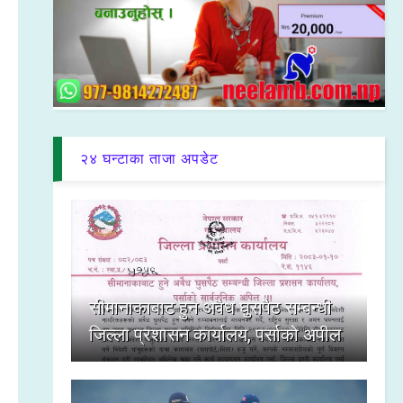
२४ घन्टाका ताजा अपडेट
सीमानाकाबाट हुने अवैध घुसपैठ सम्बन्धी
जिल्ला प्रशासन कार्यालय, पर्साको अपील