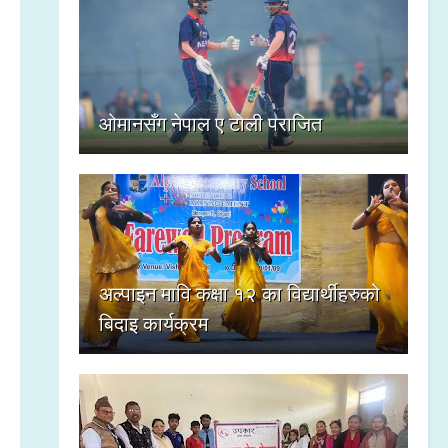
ओमानसँग नेपाल ए टोली पराजित
अल्पाइन मावि कक्षा १२ का विद्यार्थीहरुको
बिदाइ कार्यक्रम