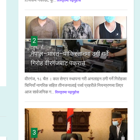
तिजकप नकाउट फू...
विस्तृतमा पढ्नुहोस
2
नेपाल–भारत–पाकिस्तानमा ठगी गर्ने
गिरोह वीरगंजबाट पक्राउ
वीरगंज, १८ चैत । कल सेन्टर स्थापना गरी अनलाइन ठगी गर्ने गिरोहका
चिनियाँ नागरिक सहित तीनजनालाई पर्सा प्रहरीले नियन्त्रणमा लिएर
आज सार्वजनिक ग...
विस्तृतमा पढ्नुहोस
3