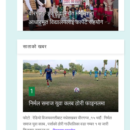
वीरगंज–३२ टेढास्थित मनमिश्रा
आधारभूत विद्यालयलाई कार्पेट सहयोग
साताको खबर
1
निर्मल समाज युवा क्लब ठोरी फाइनलमा
फोटो : रेडियो विजयवस्तीबाट मधेसखबर वीरगन्ज ,१५ भदौं : निर्मल
समाज युवा क्लब , पर्साको ठोरी गाउँपालिका वडा नम्बर १ मा जारी