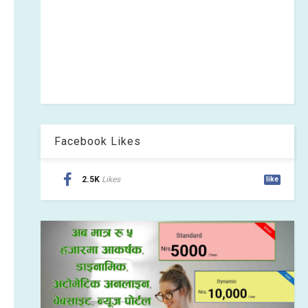
Facebook Likes
2.5K
Likes
like