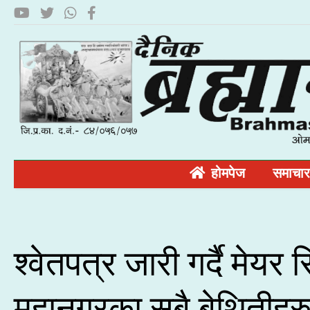
होमपेज
समाचार
श्वेतपत्र जारी गर्दै मेयर 
महानगरका सबै बेथितीहरु स