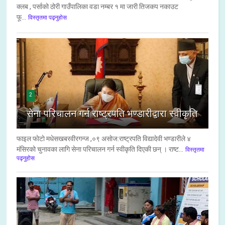
क्लब , पर्साको ठोरी गाउँपालिका वडा नम्बर १ मा जारी तिजकप नकाउट
फू...
विस्तृतमा पढ्नुहोस
2
सेना परिचालन गर्न राष्ट्रपति भण्डारीद्वारा स्वीकृति
फाइल फाेटाे मधेसखबरवीरगन्ज ,०९ असाेज:राष्ट्रपति विद्यादेवी भण्डारीले ४
मंसिरको चुनावका लागि सेना परिचालन गर्न स्वीकृति दिएकी छन् । राष्ट...
विस्तृतमा
पढ्नुहोस