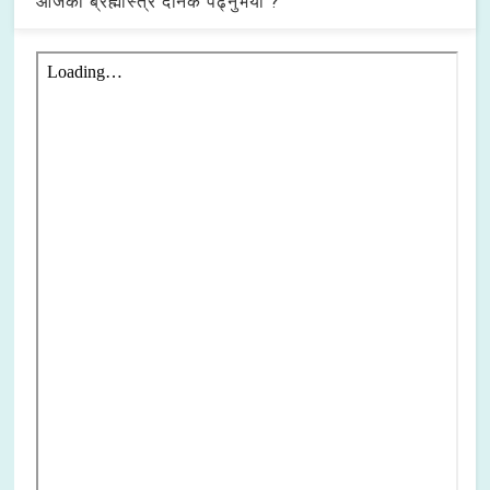
आजको ब्रह्मास्त्र दैनिक पढ्नुभयो ?