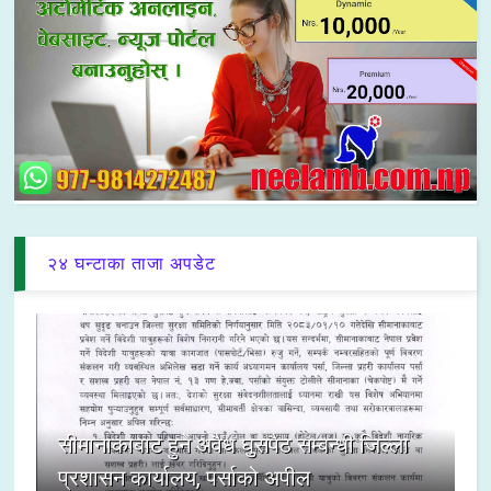
२४ घन्टाका ताजा अपडेट
सीमानाकाबाट हुने अवैध घुसपैठ सम्बन्धी जिल्ला
प्रशासन कार्यालय, पर्साको अपील