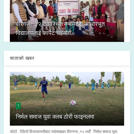
वीरगंज–३२ टेढास्थित मनमिश्रा आधारभूत
विद्यालयलाई कार्पेट सहयोग
साताको खबर
1
निर्मल समाज युवा क्लब ठोरी फाइनलमा
फोटो : रेडियो विजयवस्तीबाट मधेसखबर वीरगन्ज ,१५ भदौं : निर्मल समाज युवा