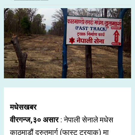
मधेसखबर
वीरगन्ज,३० असार
: नेपाली सेनाले मधेस
काठमाडौं द्रुतमार्ग (फास्ट ट्रयाक) मा