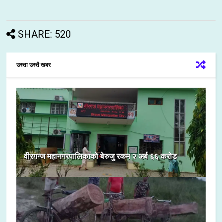
SHARE: 520
उस्ता उस्तै खबर
वीरगन्ज महानगरपालिकाको बेरुजु रकम २ अर्ब ६६ करोड