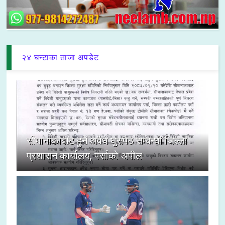
२४ घन्टाका ताजा अपडेट
सीमानाकाबाट हुने अवैध घुसपैठ सम्बन्धी जिल्ला
प्रशासन कार्यालय, पर्साको अपील