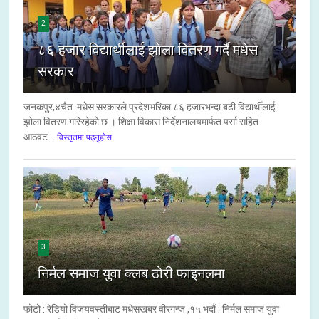
2
८६ हजार विद्यार्थीलाई झोला वितरण गर्दै मधेस
सरकार
जनकपुर,४चैत :मधेस सरकारले प्रदेशभरिका ८६ हजारभन्दा बढी विद्यार्थीलाई
झोला वितरण गरिरहेको छ । शिक्षा विकास निर्देशनालयमार्फत पर्सा सहित
आठवट...
विस्तृतमा पढ्नुहोस
3
निर्मल समाज युवा क्लब ठोरी फाइनलमा
फोटो : रेडियो विजयवस्तीबाट मधेसखबर वीरगन्ज ,१५ भदौं : निर्मल समाज युवा