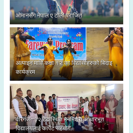
ओमानसँग नेपाल ए टोली पराजित
अल्पाइन मावि कक्षा १२ का विद्यार्थीहरुको बिदाइ
कार्यक्रम
वीरगंज–३२ टेढास्थित मनमिश्रा आधारभूत
विद्यालयलाई कार्पेट सहयोग