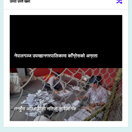
उस्ता उस्तै खबर
नेपालगञ्ज उपमहानगरपालिकामा काँग्रेसको अग्रता
तनहुँमा आठ वडाको नतिजा सार्वजनिक