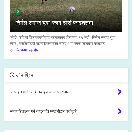
3
निर्मल समाज युवा क्लब ठोरी फाइनलमा
फोटो : रेडियो विजयवस्तीबाट मधेसखबर वीरगन्ज ,१५ भदौं : निर्मल समाज युवा
क्लब , पर्साको ठोरी गाउँपालिका वडा नम्बर १ मा जारी तिजकप नकाउट
फू...
विस्तृतमा पढ्नुहोस
लोकप्रिय
अल्पाइन माविका खेलाडीहरु भारत प्रस्थान
सेना परिचालन गर्न राष्ट्रपति भण्डारीद्वारा स्वीकृति