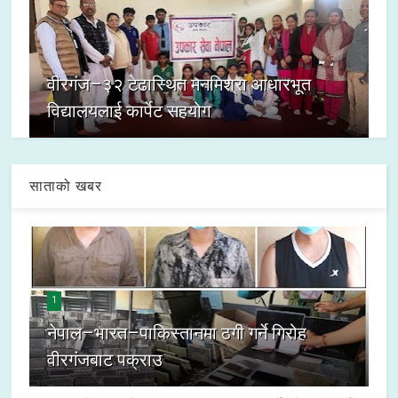
वीरगंज–३२ टेढास्थित मनमिश्रा आधारभूत
विद्यालयलाई कार्पेट सहयोग
साताको खबर
1
नेपाल–भारत–पाकिस्तानमा ठगी गर्ने गिरोह
वीरगंजबाट पक्राउ