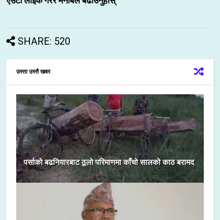
एउटा लाइक गरेर मनोबल बढाउनुहोस्
SHARE: 520
उस्ता उस्तै खबर
पर्साको बढनियारबाट ठूलो परिमाणमा काँचो सालको काठ बरामद