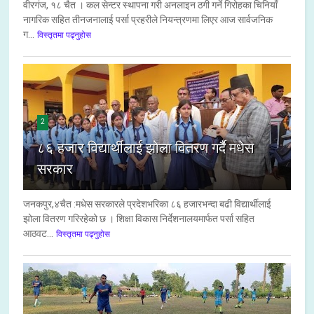
वीरगंज, १८ चैत । कल सेन्टर स्थापना गरी अनलाइन ठगी गर्ने गिरोहका चिनियाँ
नागरिक सहित तीनजनालाई पर्सा प्रहरीले नियन्त्रणमा लिएर आज सार्वजनिक
ग...
विस्तृतमा पढ्नुहोस
2
८६ हजार विद्यार्थीलाई झोला वितरण गर्दै मधेस
सरकार
जनकपुर,४चैत :मधेस सरकारले प्रदेशभरिका ८६ हजारभन्दा बढी विद्यार्थीलाई
झोला वितरण गरिरहेको छ । शिक्षा विकास निर्देशनालयमार्फत पर्सा सहित
आठवट...
विस्तृतमा पढ्नुहोस