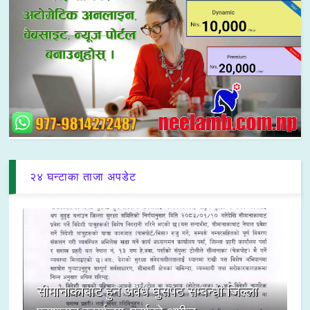
२४ घन्टाका ताजा अपडेट
सीमानाकाबाट हुने अवैध घुसपैठ सम्बन्धी जिल्ला