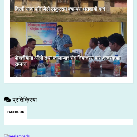
त्रिवी भन्दा पनि जेठो ठाकुरराम क्याम्पस धराशायी बन्दै
पोखरीयामा औंलो तथा कालाजार रोग नियन्त्रण बारे अन्तरकृयाा
सम्पन्न
प्रतिक्रिया
FACEBOOK