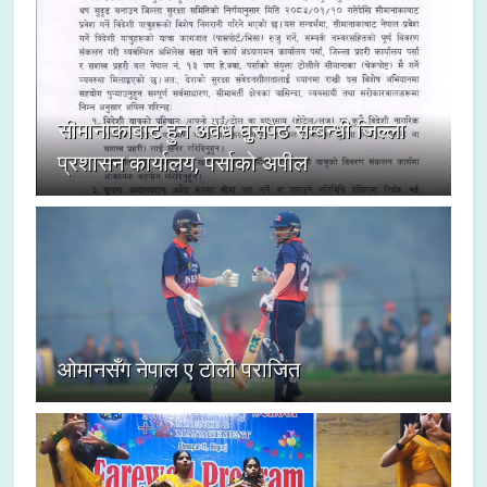
सीमानाकाबाट हुने अवैध घुसपैठ सम्बन्धी जिल्ला
प्रशासन कार्यालय, पर्साको अपील
ओमानसँग नेपाल ए टोली पराजित