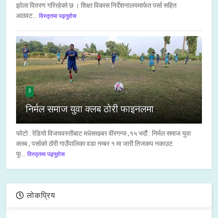
झोला वितरण गरिरहेको छ । शिक्षा विकास निर्देशनालयमार्फत पर्सा सहित
आठवट...
विस्तृतमा पढ्नुहोस
3
निर्मल समाज युवा क्लब ठोरी फाइनलमा
फोटो : रेडियो विजयवस्तीबाट मधेसखबर वीरगन्ज ,१५ भदौं : निर्मल समाज युवा
क्लब , पर्साको ठोरी गाउँपालिका वडा नम्बर १ मा जारी तिजकप नकाउट
फू...
विस्तृतमा पढ्नुहोस
लोकप्रिय