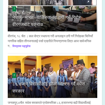
1
नेपाल–भारत–पाकिस्तानमा ठगी गर्ने गिरोह
वीरगंजबाट पक्राउ
वीरगंज, १८ चैत । कल सेन्टर स्थापना गरी अनलाइन ठगी गर्ने गिरोहका चिनियाँ
नागरिक सहित तीनजनालाई पर्सा प्रहरीले नियन्त्रणमा लिएर आज सार्वजनिक
ग...
विस्तृतमा पढ्नुहोस
2
८६ हजार विद्यार्थीलाई झोला वितरण गर्दै मधेस
सरकार
जनकपुर,४चैत :मधेस सरकारले प्रदेशभरिका ८६ हजारभन्दा बढी विद्यार्थीलाई