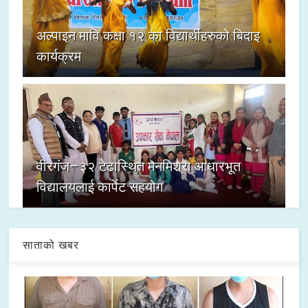
अल्पाइन मावि कक्षा १२ का विद्यार्थीहरुको बिदाइ
कार्यक्रम
वीरगंज–३२ टेढास्थित मनमिश्रा आधारभूत
विद्यालयलाई कार्पेट सहयोग
साताको खबर