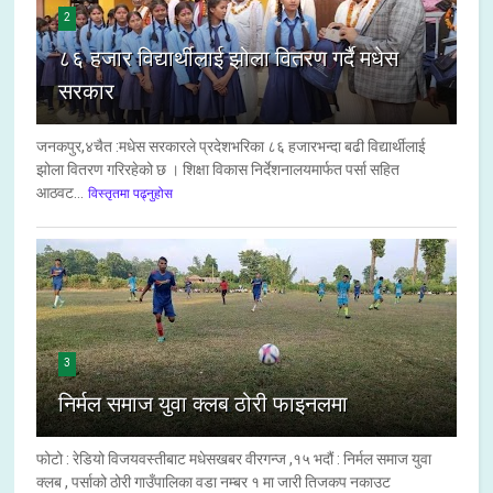
2
८६ हजार विद्यार्थीलाई झोला वितरण गर्दै मधेस
सरकार
जनकपुर,४चैत :मधेस सरकारले प्रदेशभरिका ८६ हजारभन्दा बढी विद्यार्थीलाई
झोला वितरण गरिरहेको छ । शिक्षा विकास निर्देशनालयमार्फत पर्सा सहित
आठवट...
विस्तृतमा पढ्नुहोस
3
निर्मल समाज युवा क्लब ठोरी फाइनलमा
फोटो : रेडियो विजयवस्तीबाट मधेसखबर वीरगन्ज ,१५ भदौं : निर्मल समाज युवा
क्लब , पर्साको ठोरी गाउँपालिका वडा नम्बर १ मा जारी तिजकप नकाउट