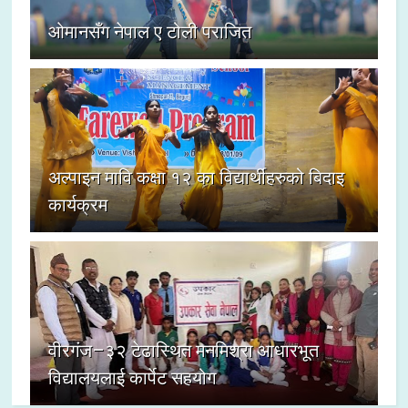
ओमानसँग नेपाल ए टोली पराजित
अल्पाइन मावि कक्षा १२ का विद्यार्थीहरुको बिदाइ
कार्यक्रम
वीरगंज–३२ टेढास्थित मनमिश्रा आधारभूत
विद्यालयलाई कार्पेट सहयोग