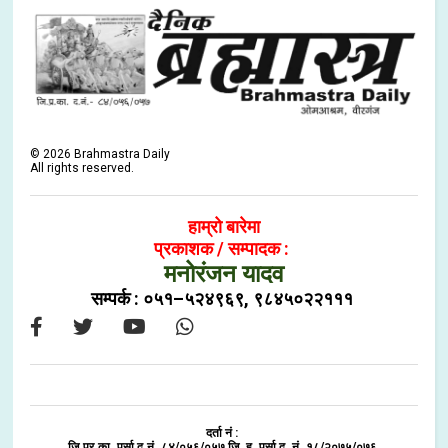
©
2026
Brahmastra Daily
All rights reserved.
हाम्रो बारेमा
प्रकाशक / सम्पादक :
मनोरंजन यादव
सम्पर्क : ०५१–५२४९६९, ९८४५०२२१११
दर्ता नं :
जि.प्र.का. पर्सा द.नं. ८४/०५६/०५७ जि. हु. पर्सा द. नं. १८/२०७५/०७६