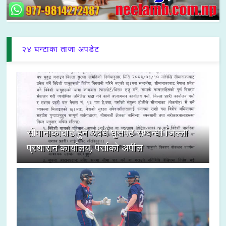
२४ घन्टाका ताजा अपडेट
सीमानाकाबाट हुने अवैध घुसपैठ सम्बन्धी जिल्ला
प्रशासन कार्यालय, पर्साको अपील