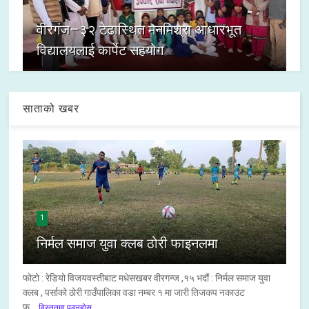
वीरगंज–३२ टेढास्थित मनमिश्रा आधारभूत
विद्यालयलाई कार्पेट सहयोग
साताको खबर
1
निर्मल समाज युवा क्लब ठोरी फाइनलमा
फोटो : रेडियो विजयवस्तीबाट मधेसखबर वीरगन्ज ,१५ भदौं : निर्मल समाज युवा
क्लब , पर्साको ठोरी गाउँपालिका वडा नम्बर १ मा जारी तिजकप नकाउट
फू...
विस्तृतमा पढ्नुहोस