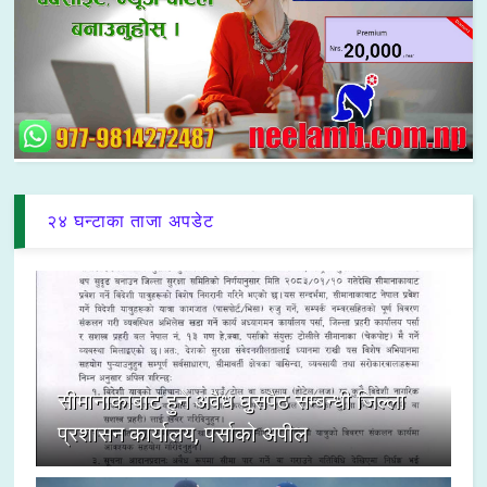
२४ घन्टाका ताजा अपडेट
सीमानाकाबाट हुने अवैध घुसपैठ सम्बन्धी जिल्ला
प्रशासन कार्यालय, पर्साको अपील