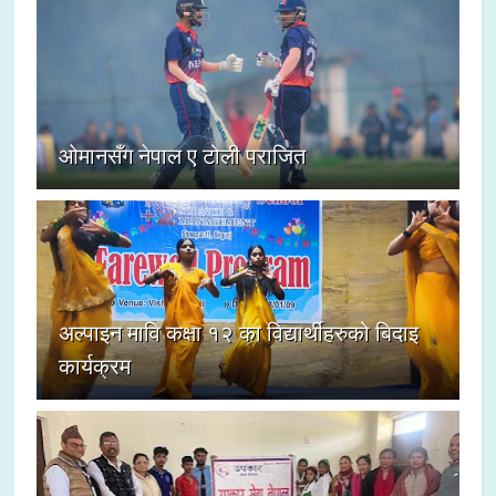
ओमानसँग नेपाल ए टोली पराजित
अल्पाइन मावि कक्षा १२ का विद्यार्थीहरुको बिदाइ
कार्यक्रम