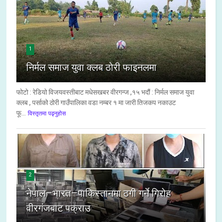
1
निर्मल समाज युवा क्लब ठोरी फाइनलमा
फोटो : रेडियो विजयवस्तीबाट मधेसखबर वीरगन्ज ,१५ भदौं : निर्मल समाज युवा
क्लब , पर्साको ठोरी गाउँपालिका वडा नम्बर १ मा जारी तिजकप नकाउट
फू...
विस्तृतमा पढ्नुहोस
2
नेपाल–भारत–पाकिस्तानमा ठगी गर्ने गिरोह
वीरगंजबाट पक्राउ