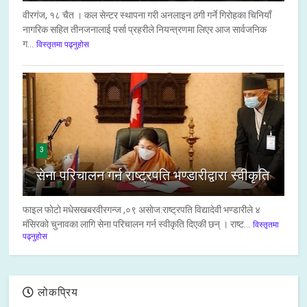
वीरगंज, १८ चैत । कल सेन्टर स्थापना गरी अनलाइन ठगी गर्ने गिरोहका चिनियाँ
नागरिक सहित तीनजनालाई पर्सा प्रहरीले नियन्त्रणमा लिएर आज सार्वजनिक
ग...
विस्तृतमा पढ्नुहोस
3
सेना परिचालन गर्न राष्ट्रपति भण्डारीद्वारा स्वीकृति
फाइल फाेटाे मधेसखबरवीरगन्ज ,०९ असाेज:राष्ट्रपति विद्यादेवी भण्डारीले ४
मंसिरको चुनावका लागि सेना परिचालन गर्न स्वीकृति दिएकी छन् । राष्ट...
विस्तृतमा
पढ्नुहोस
लोकप्रिय