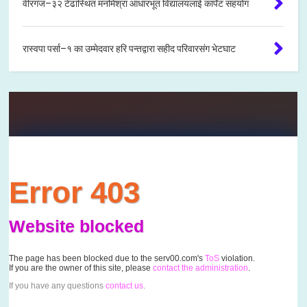
वीरगंज–३२ टेढास्थित मनमिश्रा आधारभूत विद्यालयलाई कार्पेट सहयोग
रास्वपा पर्सा–१ का उम्मेदवार हरि पन्तद्वारा सहीद परिवारसंग भेटघाट