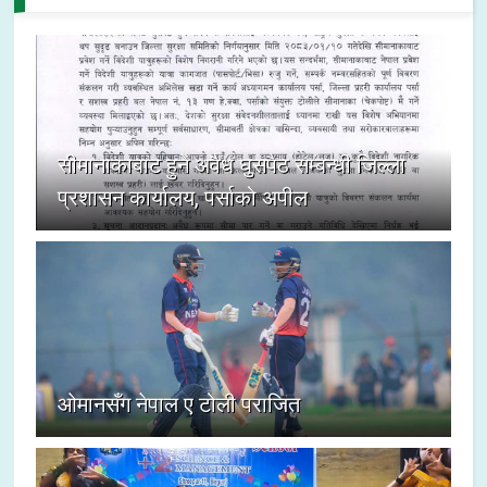
सीमानाकाबाट हुने अवैध घुसपैठ सम्बन्धी जिल्ला
प्रशासन कार्यालय, पर्साको अपील
ओमानसँग नेपाल ए टोली पराजित