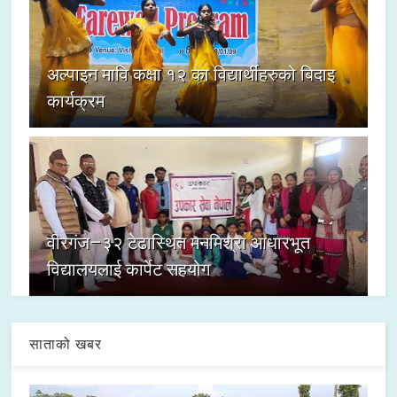
अल्पाइन मावि कक्षा १२ का विद्यार्थीहरुको बिदाइ
कार्यक्रम
वीरगंज–३२ टेढास्थित मनमिश्रा आधारभूत
विद्यालयलाई कार्पेट सहयोग
साताको खबर