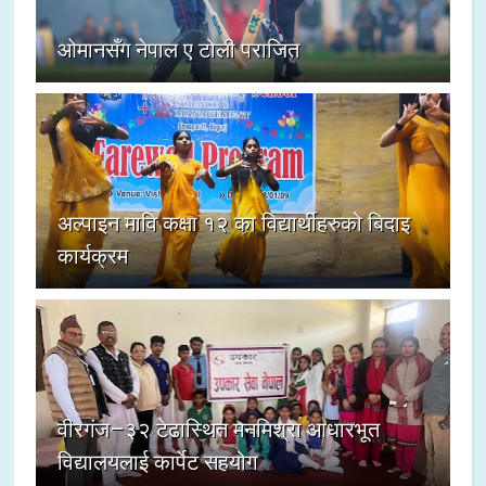
ओमानसँग नेपाल ए टोली पराजित
अल्पाइन मावि कक्षा १२ का विद्यार्थीहरुको बिदाइ
कार्यक्रम
वीरगंज–३२ टेढास्थित मनमिश्रा आधारभूत
विद्यालयलाई कार्पेट सहयोग