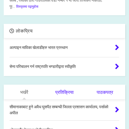
क्लब , पर्साको ठोरी गाउँपालिका वडा नम्बर १ मा जारी तिजकप नकाउट
फू...
विस्तृतमा पढ्नुहोस
लोकप्रिय
अल्पाइन माविका खेलाडीहरु भारत प्रस्थान
सेना परिचालन गर्न राष्ट्रपति भण्डारीद्वारा स्वीकृति
भर्खरै
प्रतिक्रिया
पाठकपत्र
सीमानाकाबाट हुने अवैध घुसपैठ सम्बन्धी जिल्ला प्रशासन कार्यालय, पर्साको
अपील