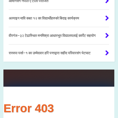
ओमानसँग नेपाल ए टोली पराजित
अल्पाइन मावि कक्षा १२ का विद्यार्थीहरुको बिदाइ कार्यक्रम
वीरगंज–३२ टेढास्थित मनमिश्रा आधारभूत विद्यालयलाई कार्पेट सहयोग
रास्वपा पर्सा–१ का उम्मेदवार हरि पन्तद्वारा सहीद परिवारसंग भेटघाट