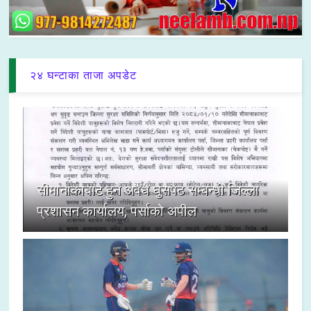
२४ घन्टाका ताजा अपडेट
सीमानाकाबाट हुने अवैध घुसपैठ सम्बन्धी जिल्ला
प्रशासन कार्यालय, पर्साको अपील