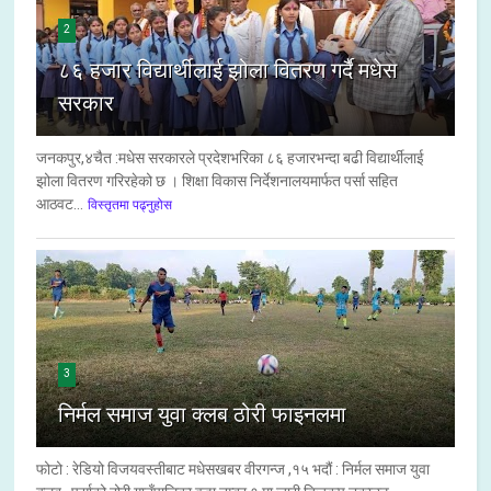
2
८६ हजार विद्यार्थीलाई झोला वितरण गर्दै मधेस
सरकार
जनकपुर,४चैत :मधेस सरकारले प्रदेशभरिका ८६ हजारभन्दा बढी विद्यार्थीलाई
झोला वितरण गरिरहेको छ । शिक्षा विकास निर्देशनालयमार्फत पर्सा सहित
आठवट...
विस्तृतमा पढ्नुहोस
3
निर्मल समाज युवा क्लब ठोरी फाइनलमा
फोटो : रेडियो विजयवस्तीबाट मधेसखबर वीरगन्ज ,१५ भदौं : निर्मल समाज युवा