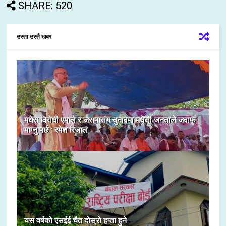
SHARE: 520
उस्ता उस्तै खबर
मधेस विरोधी एमाले र जसपासंग चुनावमा मधेसी जनताले जवाफ
माग्नु पर्छ : रमेश रिजाल
यस वर्षको एसईई चैत दोस्रो हप्ता हुने