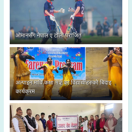
ओमानसँग नेपाल ए टोली पराजित
अल्पाइन मावि कक्षा १२ का विद्यार्थीहरुको बिदाइ
कार्यक्रम