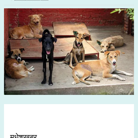
मधेशखबर