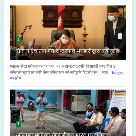
2
सेना परिचालन गर्न राष्ट्रपति भण्डारीद्वारा स्वीकृति
फाइल फाेटाे मधेसखबरवीरगन्ज ,०९ असाेज:राष्ट्रपति विद्यादेवी भण्डारीले ४
मंसिरको चुनावका लागि सेना परिचालन गर्न स्वीकृति दिएकी छन् । राष्ट...
विस्तृतमा
पढ्नुहोस
3
अल्पाइन माविका खेलाडीहरु भारत प्रस्थान