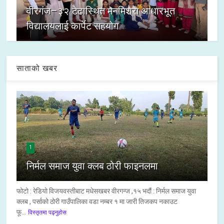
वीरगंज–३२ टेढास्थित मनमिश्रा आधारभूत
विद्यालयलाई कार्पेट सहयोग
साताको खबर
1
निर्मल समाज युवा क्लब ठोरी फाइनलमा
फोटो : रेडियो विजयवस्तीबाट मधेसखबर वीरगन्ज ,१५ भदौं : निर्मल समाज युवा
क्लब , पर्साको ठोरी गाउँपालिका वडा नम्बर १ मा जारी तिजकप नकाउट
फू...
विस्तृतमा पढ्नुहोस