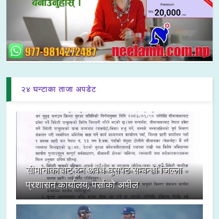
२४ घन्टाका ताजा अपडेट
सीमानाकाबाट हुने अवैध घुसपैठ सम्बन्धी जिल्ला
प्रशासन कार्यालय, पर्साको अपील