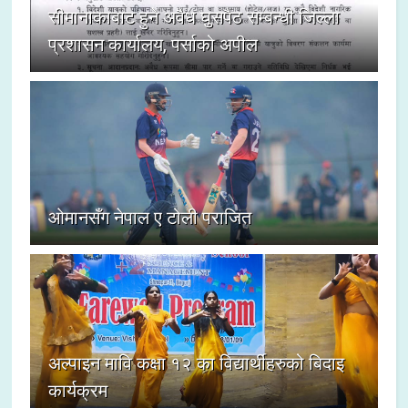
सीमानाकाबाट हुने अवैध घुसपैठ सम्बन्धी जिल्ला
प्रशासन कार्यालय, पर्साको अपील
ओमानसँग नेपाल ए टोली पराजित
अल्पाइन मावि कक्षा १२ का विद्यार्थीहरुको बिदाइ
कार्यक्रम