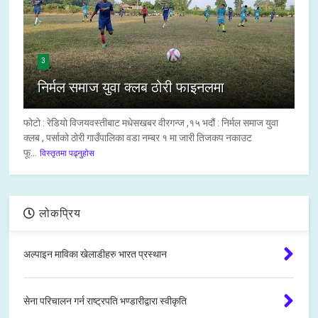
3
निर्मल समाज युवा क्लब ठोरी फाइनलमा
फोटो : रेडियो विजयवस्तीबाट मधेसखबर वीरगन्ज ,१५ भदौं : निर्मल समाज युवा
क्लब , पर्साको ठोरी गाउँपालिका वडा नम्बर १ मा जारी तिजकप नकाउट
फू...
विस्तृतमा पढ्नुहोस
लोकप्रिय
अल्पाइन माविका खेलाडीहरु भारत प्रस्थान
सेना परिचालन गर्न राष्ट्रपति भण्डारीद्वारा स्वीकृति