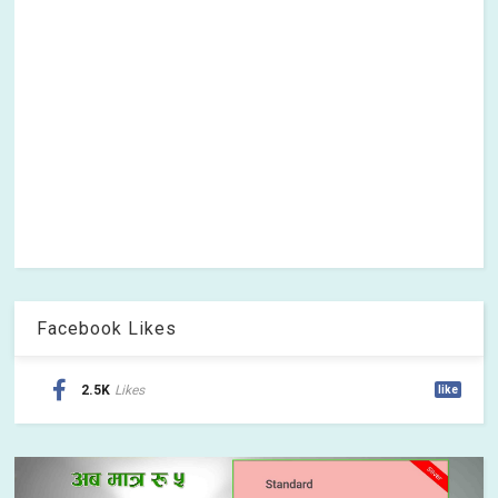
Facebook Likes
2.5K
Likes
like