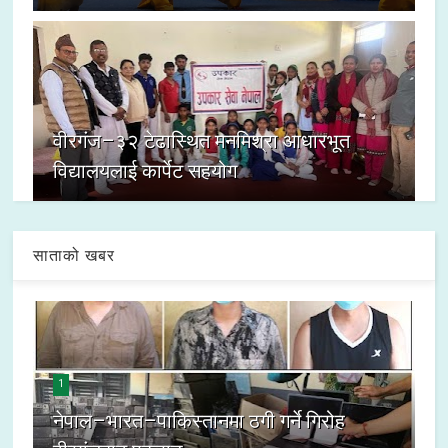
वीरगंज–३२ टेढास्थित मनमिश्रा आधारभूत
विद्यालयलाई कार्पेट सहयोग
साताको खबर
1
नेपाल–भारत–पाकिस्तानमा ठगी गर्ने गिरोह