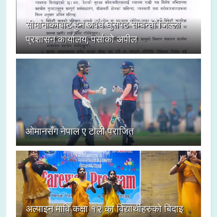
सीमानाकाबाट हुने अवैध घुसपैठ सम्बन्धी जिल्ला
प्रशासन कार्यालय, पर्साको अपील
ओमानसँग नेपाल ए टोली पराजित
अल्पाइन मावि कक्षा १२ का विद्यार्थीहरुको बिदाइ