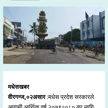
मधेसखबर
वीरगन्ज,०२असार
:मधेस प्रदेश सरकारले
आगामी आर्थिक वर्ष २०७९÷०८० का लागि