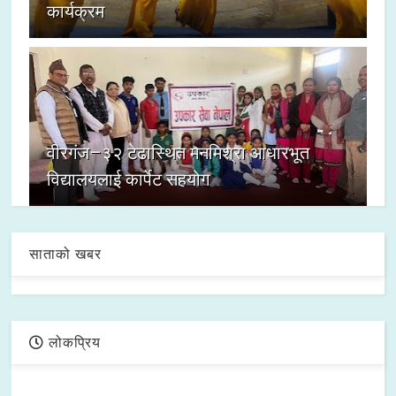
कार्यक्रम
वीरगंज–३२ टेढास्थित मनमिश्रा आधारभूत
विद्यालयलाई कार्पेट सहयोग
साताको खबर
लोकप्रिय