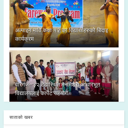
अल्पाइन मावि कक्षा १२ का विद्यार्थीहरुको बिदाइ
कार्यक्रम
वीरगंज–३२ टेढास्थित मनमिश्रा आधारभूत
विद्यालयलाई कार्पेट सहयोग
साताको खबर