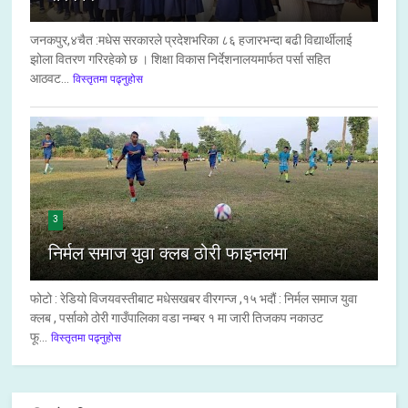
जनकपुर,४चैत :मधेस सरकारले प्रदेशभरिका ८६ हजारभन्दा बढी विद्यार्थीलाई
झोला वितरण गरिरहेको छ । शिक्षा विकास निर्देशनालयमार्फत पर्सा सहित
आठवट...
विस्तृतमा पढ्नुहोस
3
निर्मल समाज युवा क्लब ठोरी फाइनलमा
फोटो : रेडियो विजयवस्तीबाट मधेसखबर वीरगन्ज ,१५ भदौं : निर्मल समाज युवा
क्लब , पर्साको ठोरी गाउँपालिका वडा नम्बर १ मा जारी तिजकप नकाउट
फू...
विस्तृतमा पढ्नुहोस