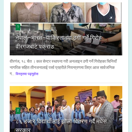
1
नेपाल–भारत–पाकिस्तानमा ठगी गर्ने गिरोह
वीरगंजबाट पक्राउ
वीरगंज, १८ चैत । कल सेन्टर स्थापना गरी अनलाइन ठगी गर्ने गिरोहका चिनियाँ
नागरिक सहित तीनजनालाई पर्सा प्रहरीले नियन्त्रणमा लिएर आज सार्वजनिक
ग...
विस्तृतमा पढ्नुहोस
2
८६ हजार विद्यार्थीलाई झोला वितरण गर्दै मधेस
सरकार