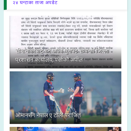
२४ घन्टाका ताजा अपडेट
सीमानाकाबाट हुने अवैध घुसपैठ सम्बन्धी जिल्ला
प्रशासन कार्यालय, पर्साको अपील
ओमानसँग नेपाल ए टोली पराजित