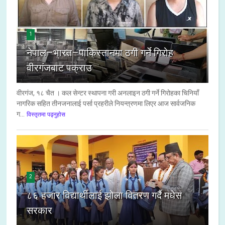
1
नेपाल–भारत–पाकिस्तानमा ठगी गर्ने गिरोह
वीरगंजबाट पक्राउ
वीरगंज, १८ चैत । कल सेन्टर स्थापना गरी अनलाइन ठगी गर्ने गिरोहका चिनियाँ
नागरिक सहित तीनजनालाई पर्सा प्रहरीले नियन्त्रणमा लिएर आज सार्वजनिक
ग...
विस्तृतमा पढ्नुहोस
2
८६ हजार विद्यार्थीलाई झोला वितरण गर्दै मधेस
सरकार