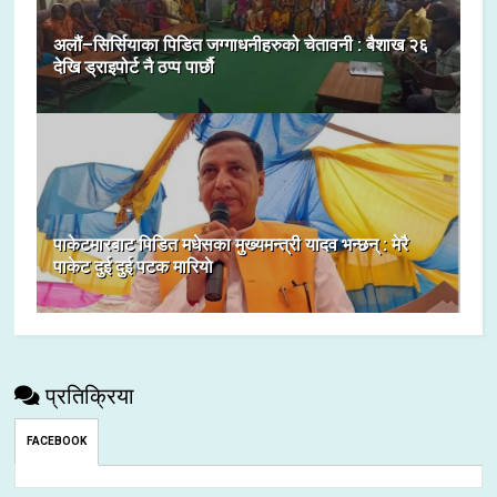
अलौं–सिर्सियाका पिडित जग्गाधनीहरुको चेतावनी : बैशाख २६
देखि ड्राइपोर्ट नै ठप्प पार्छौ
पाकेटमारबाट पिडित मधेसका मुख्यमन्त्री यादव भन्छन् : मेरै
पाकेट दुई दुई पटक मारियाे
प्रतिक्रिया
FACEBOOK