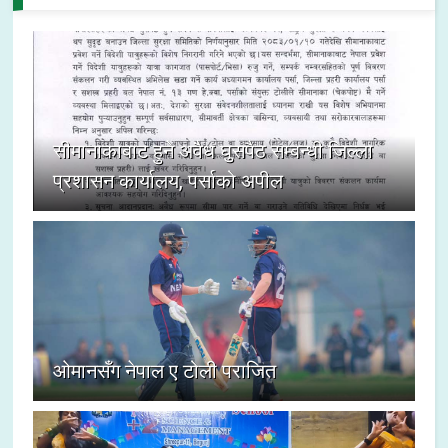
सीमानाकाबाट हुने अवैध घुसपैठ सम्बन्धी जिल्ला
प्रशासन कार्यालय, पर्साको अपील
ओमानसँग नेपाल ए टोली पराजित