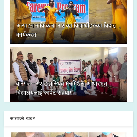
अल्पाइन मावि कक्षा १२ का विद्यार्थीहरुको बिदाइ
कार्यक्रम
वीरगंज–३२ टेढास्थित मनमिश्रा आधारभूत
विद्यालयलाई कार्पेट सहयोग
साताको खबर