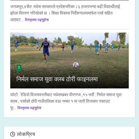
जनकपुर,४चैत :मधेस सरकारले प्रदेशभरिका ८६ हजारभन्दा बढी विद्यार्थीलाई
झोला वितरण गरिरहेको छ । शिक्षा विकास निर्देशनालयमार्फत पर्सा सहित
आठवट...
विस्तृतमा पढ्नुहोस
3
निर्मल समाज युवा क्लब ठोरी फाइनलमा
फोटो : रेडियो विजयवस्तीबाट मधेसखबर वीरगन्ज ,१५ भदौं : निर्मल समाज युवा
क्लब , पर्साको ठोरी गाउँपालिका वडा नम्बर १ मा जारी तिजकप नकाउट
फू...
विस्तृतमा पढ्नुहोस
लोकप्रिय