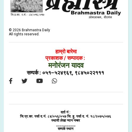
©
2026
Brahmastra Daily
All rights reserved.
हाम्रो बारेमा
प्रकाशक / सम्पादक :
मनोरंजन यादव
सम्पर्क : ०५१–५२४९६९, ९८४५०२२१११
दर्ता नं :
जि.प्र.का. पर्सा द.नं. ८४/०५६/०५७ जि. हु. पर्सा द. नं. १८/२०७५/०७६
स्थायी लेखा प्यान नम्बर
___________
सम्पर्क स्थान