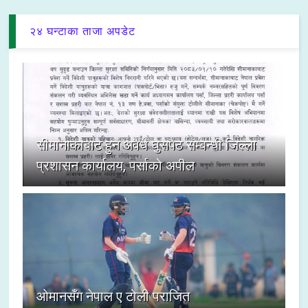
२४ घन्टाका ताजा अपडेट
सीमानाकाबाट हुने अवैध घुसपैठ सम्बन्धी जिल्ला
प्रशासन कार्यालय, पर्साको अपील
ओमानसँग नेपाल ए टोली पराजित