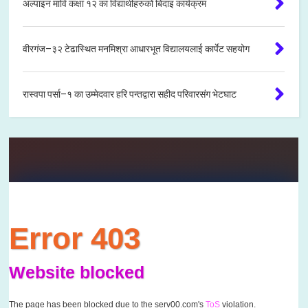
अल्पाइन मावि कक्षा १२ का विद्यार्थीहरुको बिदाइ कार्यक्रम
वीरगंज–३२ टेढास्थित मनमिश्रा आधारभूत विद्यालयलाई कार्पेट सहयोग
रास्वपा पर्सा–१ का उम्मेदवार हरि पन्तद्वारा सहीद परिवारसंग भेटघाट