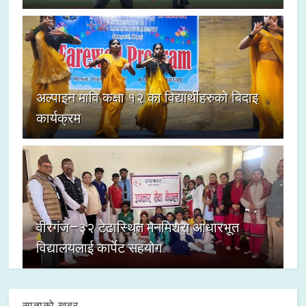
अल्पाइन मावि कक्षा १२ का विद्यार्थीहरुको बिदाइ
कार्यक्रम
वीरगंज–३२ टेढास्थित मनमिश्रा आधारभूत
विद्यालयलाई कार्पेट सहयोग
साताको खबर