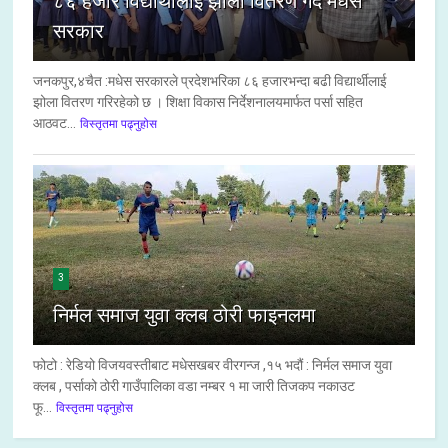
८६ हजार विद्यार्थीलाई झोला वितरण गर्दै मधेस
सरकार
जनकपुर,४चैत :मधेस सरकारले प्रदेशभरिका ८६ हजारभन्दा बढी विद्यार्थीलाई
झोला वितरण गरिरहेको छ । शिक्षा विकास निर्देशनालयमार्फत पर्सा सहित
आठवट...
विस्तृतमा पढ्नुहोस
3
निर्मल समाज युवा क्लब ठोरी फाइनलमा
फोटो : रेडियो विजयवस्तीबाट मधेसखबर वीरगन्ज ,१५ भदौं : निर्मल समाज युवा
क्लब , पर्साको ठोरी गाउँपालिका वडा नम्बर १ मा जारी तिजकप नकाउट
फू...
विस्तृतमा पढ्नुहोस