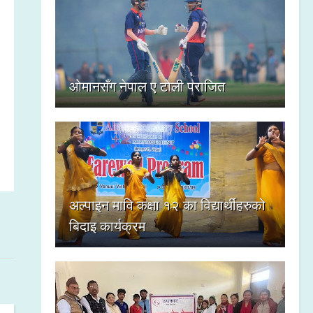
ओमानसँग नेपाल ए टोली पराजित
अल्पाइन मावि कक्षा १२ का विद्यार्थीहरुको
बिदाइ कार्यक्रम