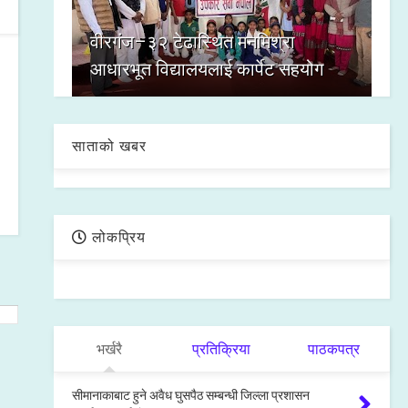
वीरगंज–३२ टेढास्थित मनमिश्रा
आधारभूत विद्यालयलाई कार्पेट सहयोग
साताको खबर
लोकप्रिय
भर्खरै
प्रतिक्रिया
पाठकपत्र
सीमानाकाबाट हुने अवैध घुसपैठ सम्बन्धी जिल्ला प्रशासन