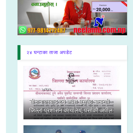
२४ घन्टाका ताजा अपडेट
सीमानाकाबाट हुने अवैध घुसपैठ सम्बन्धी
जिल्ला प्रशासन कार्यालय, पर्साको अपील