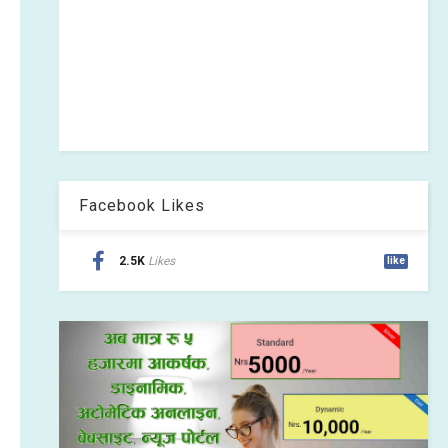
Facebook Likes
2.5K
Likes
like