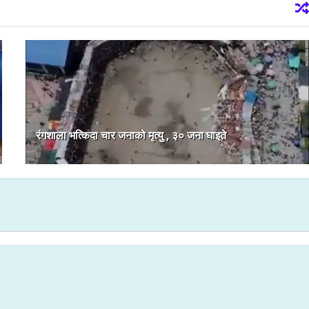
रंगशाला भत्किदा चार जनाको मृत्यु , ३० जना घाइते