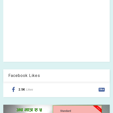
Facebook Likes
2.5K
Likes
like