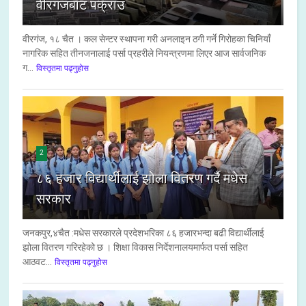
वीरगंजबाट पक्राउ
वीरगंज, १८ चैत । कल सेन्टर स्थापना गरी अनलाइन ठगी गर्ने गिरोहका चिनियाँ
नागरिक सहित तीनजनालाई पर्सा प्रहरीले नियन्त्रणमा लिएर आज सार्वजनिक
ग...
विस्तृतमा पढ्नुहोस
2
८६ हजार विद्यार्थीलाई झोला वितरण गर्दै मधेस
सरकार
जनकपुर,४चैत :मधेस सरकारले प्रदेशभरिका ८६ हजारभन्दा बढी विद्यार्थीलाई
झोला वितरण गरिरहेको छ । शिक्षा विकास निर्देशनालयमार्फत पर्सा सहित
आठवट...
विस्तृतमा पढ्नुहोस