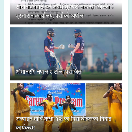
सीमानाकाबाट हुने अवैध घुसपैठ सम्बन्धी जिल्ला
प्रशासन कार्यालय, पर्साको अपील
ओमानसँग नेपाल ए टोली पराजित
अल्पाइन मावि कक्षा १२ का विद्यार्थीहरुको बिदाइ
कार्यक्रम