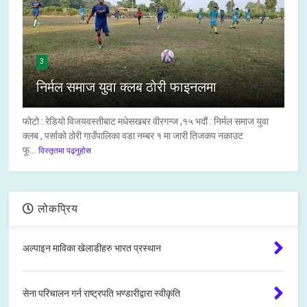
3
निर्मल समाज युवा क्लब ठोरी फाइनलमा
फोटो : रेडियो विजयवस्तीबाट मधेसखबर वीरगन्ज ,१५ भदौं : निर्मल समाज युवा
क्लब , पर्साको ठोरी गाउँपालिका वडा नम्बर १ मा जारी तिजकप नकाउट
फू...
विस्तृतमा पढ्नुहोस
लोकप्रिय
अल्पाइन माविका खेलाडीहरु भारत प्रस्थान
सेना परिचालन गर्न राष्ट्रपति भण्डारीद्वारा स्वीकृति