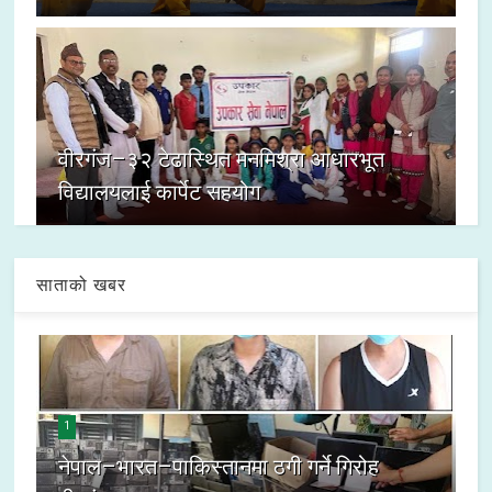
वीरगंज–३२ टेढास्थित मनमिश्रा आधारभूत
विद्यालयलाई कार्पेट सहयोग
साताको खबर
1
नेपाल–भारत–पाकिस्तानमा ठगी गर्ने गिरोह